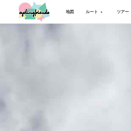
cyclingfriends
地図
ルート
ツアー
▾