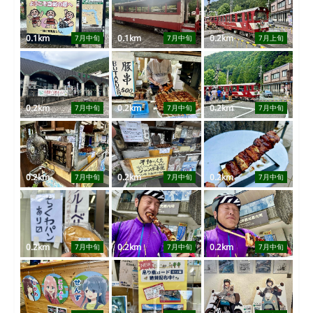
0.1km
0.1km
0.2km
7月中旬
7月中旬
7月上旬
0.2km
0.2km
0.2km
7月中旬
7月中旬
7月中旬
0.2km
0.2km
0.2km
7月中旬
7月中旬
7月中旬
0.2km
0.2km
0.2km
7月中旬
7月中旬
7月中旬