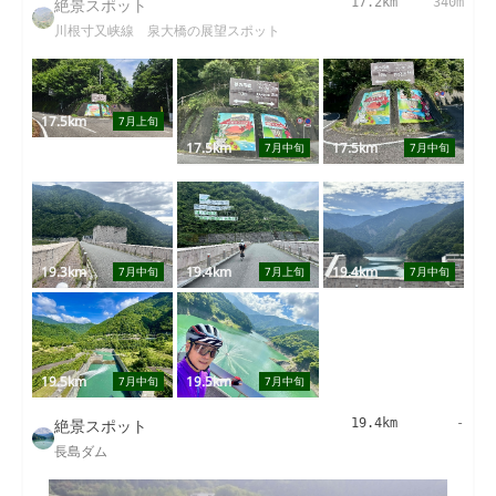
絶景スポット
17.2km
340m
川根寸又峡線 泉大橋の展望スポット
17.5km
7月上旬
17.5km
17.5km
7月中旬
7月中旬
19.3km
19.4km
19.4km
7月中旬
7月上旬
7月中旬
19.5km
19.5km
7月中旬
7月中旬
絶景スポット
19.4km
-
長島ダム