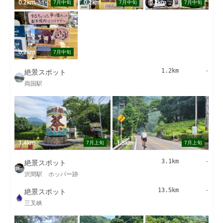
0.2km
0.2km
0.2km
7月中旬
7月中旬
7月中旬
0.2km
7月中旬
絶景スポット
1.2km
-
両国駅
1.4km
1.5km
7月上旬
7月上旬
絶景スポット
3.1km
-
沢間駅 ホッパー跡
絶景スポット
13.5km
-
三叉峡