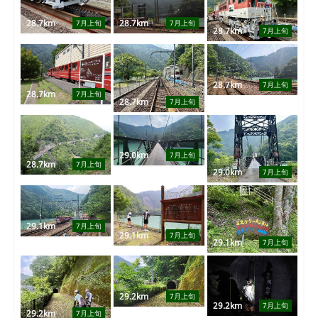
28.7km
28.7km
7月上旬
7月上旬
28.7km
7月上旬
28.7km
7月上旬
28.7km
7月上旬
28.7km
7月上旬
29.0km
7月上旬
28.7km
7月上旬
29.0km
7月上旬
29.1km
7月上旬
29.1km
7月上旬
29.1km
7月上旬
29.2km
7月上旬
29.2km
7月上旬
29.2km
7月上旬