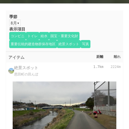
季節
8月
表示項目
コンビニ
トイレ
給水
国宝・重要文化財
重要伝統的建造物群保存地区
絶景スポット
写真
アイテム
距離
離れ
絶景スポット
1.7km
2224m
恩田町の田んぼ