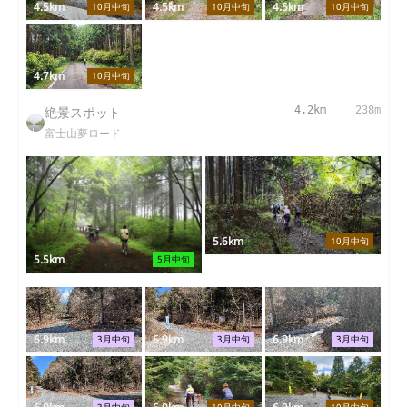
4.5km
4.5km
4.5km
10月中旬
10月中旬
10月中旬
4.7km
10月中旬
絶景スポット
4.2km
238m
富士山夢ロード
5.6km
10月中旬
5.5km
5月中旬
6.9km
6.9km
6.9km
3月中旬
3月中旬
3月中旬