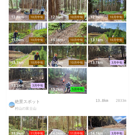
12.8km
12.9km
12.9km
10月中旬
10月中旬
10月中旬
13.0km
13.0km
13.1km
10月中旬
10月中旬
10月中旬
13.1km
13.1km
13.1km
10月中旬
10月中旬
3月中旬
13.1km
3月中旬
13.2km
5月中旬
絶景スポット
13.8km
2833m
村山の富士山
13.9km
14.0km
14.1km
11月中旬
11月中旬
3月中旬