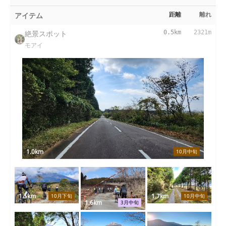
アイテム
距離
離れ
絶景スポット
0.5km
2321m
モアイ
1.0km
10月中旬
1.5km
1.7km
10月下旬
10月中旬
1.6km
3月中旬