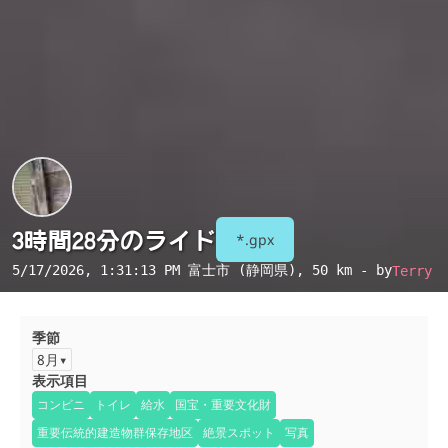
3時間28分のライド
*.gpx
5/17/2026, 1:31:13 PM
富士市 (静岡県)
, 50 km - by
Terry
季節
8月
表示項目
コンビニ
トイレ
給水
国宝・重要文化財
重要伝統的建造物群保存地区
絶景スポット
写真