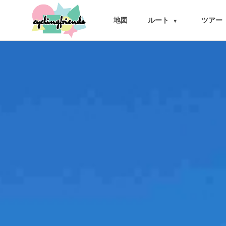
cyclingfriends
地図
ルート
ツアー
▾