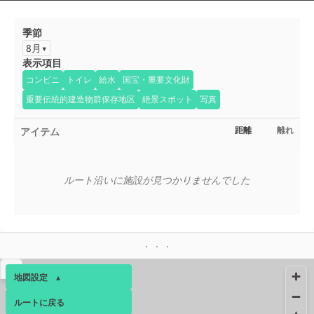
季節
8月
表示項目
コンビニ
トイレ
給水
国宝・重要文化財
重要伝統的建造物群保存地区
絶景スポット
写真
アイテム
距離
離れ
ルート沿いに施設が見つかりませんでした
▴
地図設定
▴
ルートに戻る
ベース
▴