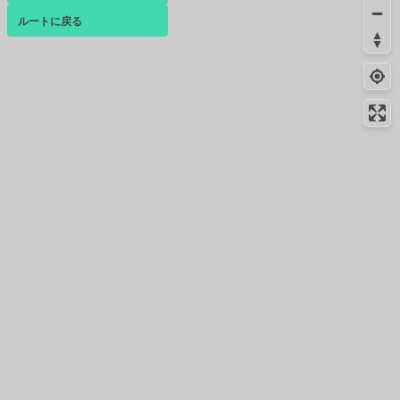
ルートに戻る
ベース
▴
ログインすると、パーソナ
ルマップも表示できるよう
になります。
コミュニティ
▾