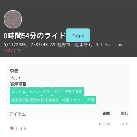
0時間54分のライド
*.gpx
5/17/2026, 7:37:43 AM
佐野市 (栃木県)
, 9.1 km - by
かわてつ
季節
8月
表示項目
コンビニ
トイレ
給水
国宝・重要文化財
重要伝統的建造物群保存地区
絶景スポット
写真
アイテム
距離
離れ
0.3km
291m
トイレ