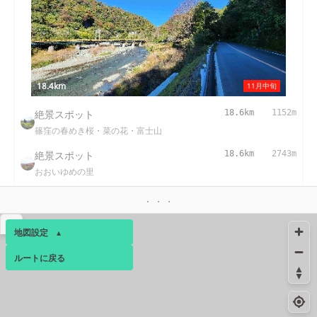
18.4km
11月中旬
絶景スポット
18.6km
1152m
篠窪の春めき桜・菜の花・富士山
絶景スポット
18.6km
2743m
おおいゆめの里
コンビニ
19.9km
173m
大井松田インター店
▴
地図設定
▴
絶景スポット
20.3km
2151m
チェックメイトカントリークラブ
ルートに戻る
ベース
▴
ログインすると、パーソナ
ルマップも表示できるよう