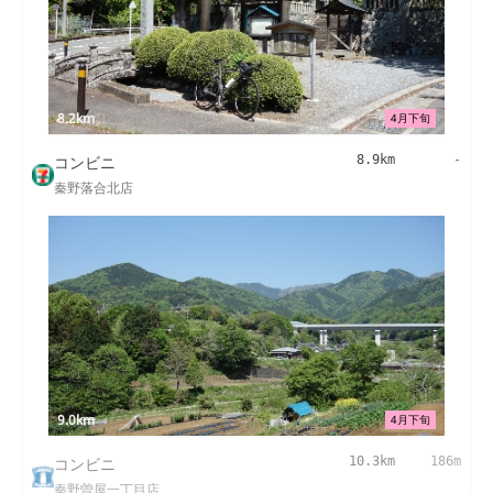
8.2km
4月下旬
コンビニ
8.9km
-
秦野落合北店
9.0km
4月下旬
コンビニ
10.3km
186m
秦野曽屋一丁目店