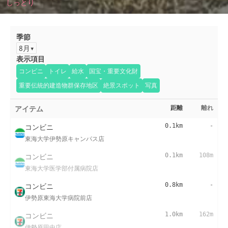
しっとり
季節
8月
表示項目
コンビニ
トイレ
給水
国宝・重要文化財
重要伝統的建造物群保存地区
絶景スポット
写真
アイテム
距離
離れ
コンビニ
0.1km
-
東海大学伊勢原キャンパス店
コンビニ
0.1km
108m
東海大学医学部付属病院店
コンビニ
0.8km
-
伊勢原東海大学病院前店
コンビニ
1.0km
162m
伊勢原田中店