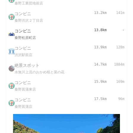
秦野工業団地前店
コンビニ
13.2km
141m
秦野渋沢２丁目店
コンビニ
13.8km
-
秦野松原町店
コンビニ
13.9km
128m
渋沢駅前店
絶景スポット
14.7km
1884m
水無川上流のおかめ桜と菜の花
コンビニ
15.9km
169m
秦野菖蒲東店
コンビニ
17.5km
96m
秦野菖蒲店