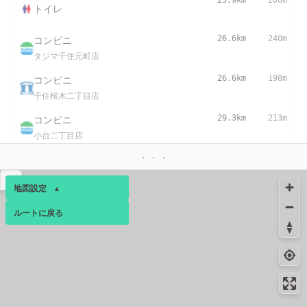
25.9km
200m
トイレ
コンビニ
26.6km
240m
タジマ千住元町店
コンビニ
26.6km
198m
千住桜木二丁目店
コンビニ
29.3km
213m
小台二丁目店
コンビニ
29.7km
271m
足立宮城一丁目店
▴
地図設定
▴
30.1km
50m
トイレ
ルートに戻る
ベース
▴
コンビニ
31.2km
294m
ログインすると、パーソナ
足立ハートアイランド新田店
ルマップも表示できるよう
になります。
コンビニ
31.6km
272m
新田三丁目店
コミュニティ
▾