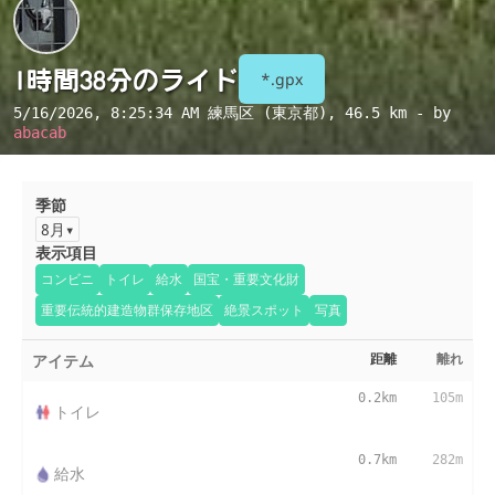
1時間38分のライド
*.gpx
5/16/2026, 8:25:34 AM
練馬区 (東京都)
, 46.5 km - by
abacab
季節
8月
表示項目
コンビニ
トイレ
給水
国宝・重要文化財
重要伝統的建造物群保存地区
絶景スポット
写真
アイテム
距離
離れ
0.2km
105m
トイレ
0.7km
282m
給水