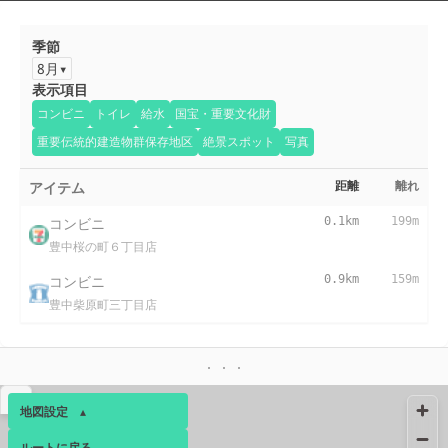
季節
8月
表示項目
コンビニ
トイレ
給水
国宝・重要文化財
重要伝統的建造物群保存地区
絶景スポット
写真
アイテム
距離
離れ
コンビニ
0.1km
199m
豊中桜の町６丁目店
コンビニ
0.9km
159m
豊中柴原町三丁目店
▴
地図設定
▴
ルートに戻る
ベース
▴