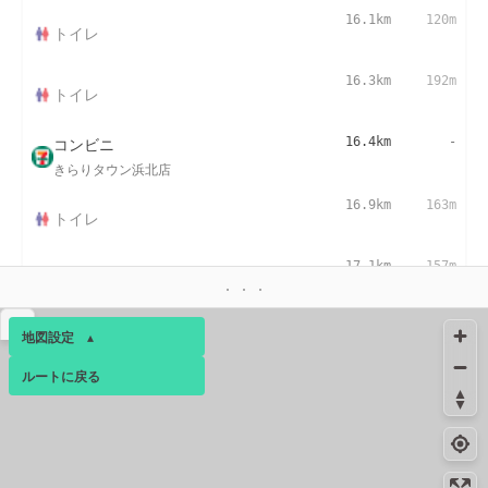
16.1km
120m
トイレ
16.3km
192m
トイレ
コンビニ
16.4km
-
きらりタウン浜北店
16.9km
163m
トイレ
17.1km
157m
トイレ
▴
コンビニ
17.2km
156m
地図設定
▴
浜松医大前店
ルートに戻る
ベース
▴
コンビニ
18.4km
214m
浜松西ヶ崎町店
ログインすると、パーソナ
ルマップも表示できるよう
コンビニ
21.0km
-
になります。
浜松小池町店