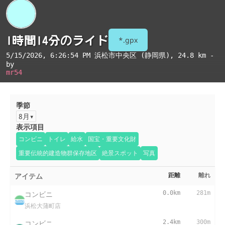
1時間14分のライド
*.gpx
5/15/2026, 6:26:54 PM
浜松市中央区 (静岡県)
, 24.8 km -
by
mr54
季節
8月
表示項目
コンビニ
トイレ
給水
国宝・重要文化財
重要伝統的建造物群保存地区
絶景スポット
写真
アイテム
距離
離れ
コンビニ
0.0km
281m
浜松大蒲町店
コンビニ
2.4km
300m