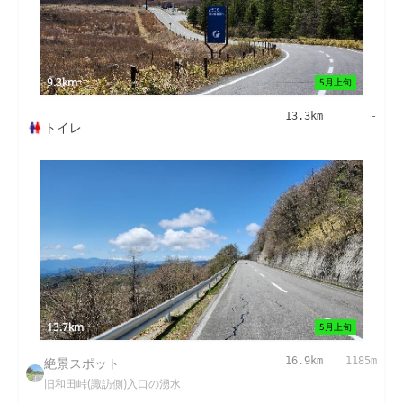
9.3km
5月上旬
13.3km
-
トイレ
13.7km
5月上旬
絶景スポット
16.9km
1185m
旧和田峠(諏訪側)入口の湧水