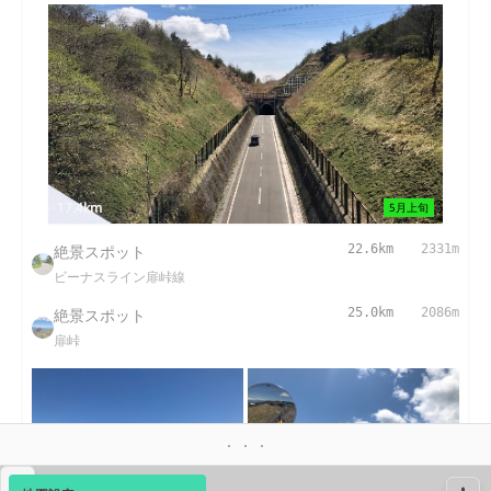
17.4km
5月上旬
絶景スポット
22.6km
2331m
ビーナスライン扉峠線
絶景スポット
25.0km
2086m
扉峠
▴