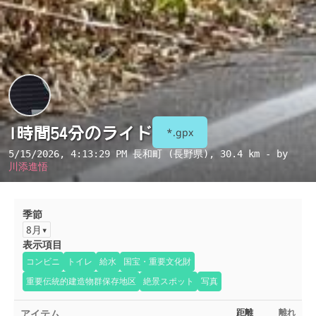
1時間54分のライド
*.gpx
5/15/2026, 4:13:29 PM
長和町 (長野県)
, 30.4 km - by
川添進悟
季節
8月
表示項目
コンビニ
トイレ
給水
国宝・重要文化財
重要伝統的建造物群保存地区
絶景スポット
写真
アイテム
距離
離れ