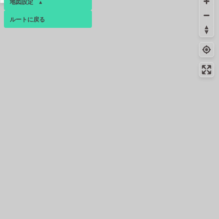
地図設定
▴
26.3km
26.3km
5月上旬
5月上旬
ルートに戻る
ベース
▴
ログインすると、パーソナ
ルマップも表示できるよう
になります。
コミュニティ
▾