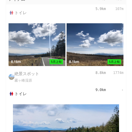
5.9km
107m
トイレ
8.1km
8.1km
5月上旬
5月上旬
絶景スポット
8.8km
1774m
霧ヶ峰湿原
9.0km
-
トイレ