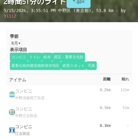
2時間51分のライド
*.gpx
5/15/2026, 3:55:51 PM
中野区 (東京都)
, 53.8 km - by
91112
季節
8月
表示項目
コンビニ
トイレ
給水
国宝・重要文化財
重要伝統的建造物群保存地区
絶景スポット
写真
アイテム
距離
離れ
コンビニ
0.2km
131m
中野沼袋四丁目店
コンビニ
0.3km
52m
中野江古田店
コンビニ
0.3km
-
江古田店