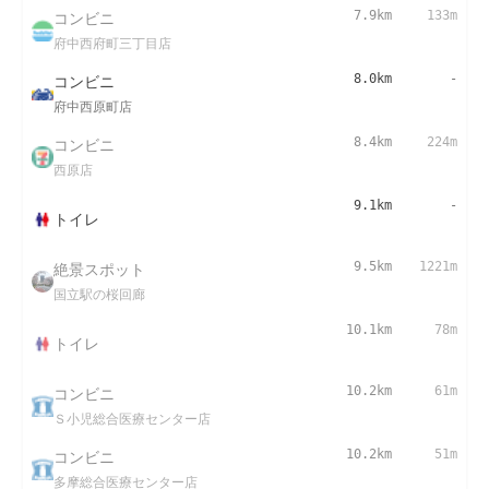
コンビニ
7.9km
133m
府中西府町三丁目店
コンビニ
8.0km
-
府中西原町店
コンビニ
8.4km
224m
西原店
9.1km
-
トイレ
絶景スポット
9.5km
1221m
国立駅の桜回廊
10.1km
78m
トイレ
コンビニ
10.2km
61m
Ｓ小児総合医療センター店
コンビニ
10.2km
51m
多摩総合医療センター店