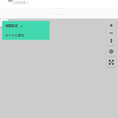
記念館通り
絶景スポット
15.6km
1221m
いろは坂
▴
地図設定
▴
コンビニ
17.1km
201m
日野四谷橋店
ルートに戻る
ベース
▴
コンビニ
20.2km
197m
ログインすると、パーソナ
多摩モノレール高幡不動駅店
ルマップも表示できるよう
コンビニ
20.4km
284m
になります。
日野高幡店
コミュニティ
▾
絶景スポット
20.4km
2653m
一号公園の一本木