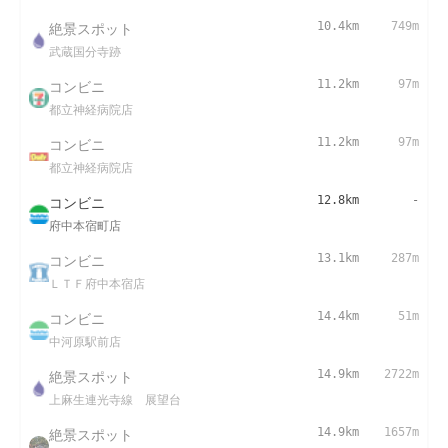
絶景スポット
10.4km
749m
武蔵国分寺跡
コンビニ
11.2km
97m
都立神経病院店
コンビニ
11.2km
97m
都立神経病院店
コンビニ
12.8km
-
府中本宿町店
コンビニ
13.1km
287m
ＬＴＦ府中本宿店
コンビニ
14.4km
51m
中河原駅前店
絶景スポット
14.9km
2722m
上麻生連光寺線 展望台
絶景スポット
14.9km
1657m