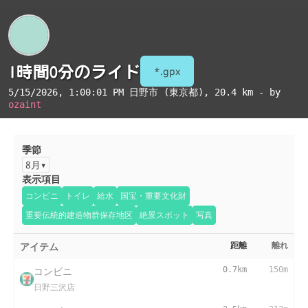
1時間0分のライド
*.gpx
5/15/2026, 1:00:01 PM
日野市 (東京都)
, 20.4 km - by
ozaint
季節
8月
表示項目
コンビニ
トイレ
給水
国宝・重要文化財
重要伝統的建造物群保存地区
絶景スポット
写真
アイテム
距離
離れ
コンビニ
0.7km
150m
日野三沢店