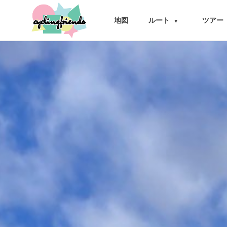
cyclingfriends
地図
ルート
ツアー
▾