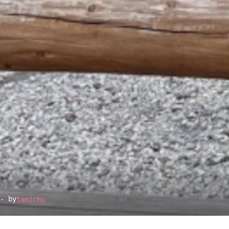
- by
tamichu
▴