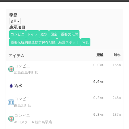
季節
8月
表示項目
コンビニ
トイレ
給水
国宝・重要文化財
重要伝統的建造物群保存地区
絶景スポット
写真
アイテム
距離
離れ
コンビニ
0.0km
165m
広島白島中町店
0.0km
-
給水
コンビニ
0.2km
246m
白島北町店
コンビニ
0.3km
187m
キヨスクＪＲ新白島駅店