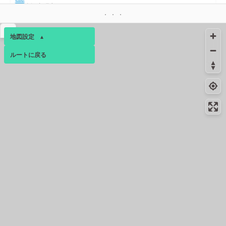
東観音町店
コンビニ
4.6km
-
▴
広島観音本町一丁目店
地図設定
▴
コンビニ
4.7km
-
ルートに戻る
ベース
▴
広島新観音橋店
ログインすると、パーソナ
4.8km
198m
トイレ
ルマップも表示できるよう
になります。
コンビニ
5.1km
297m
コミュニティ
▾
広島西川口町店
コンビニ
5.3km
122m
南観音一丁目店
コンビニ
6.0km
158m
広島観音新町１丁目店
コンビニ
7.2km
169m
広島観音新町店