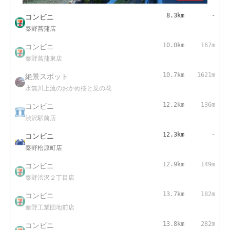
コンビニ
8.3km
-
秦野菖蒲店
コンビニ
10.0km
167m
秦野菖蒲東店
絶景スポット
10.7km
1621m
水無川上流のおかめ桜と菜の花
コンビニ
12.2km
136m
渋沢駅前店
コンビニ
12.3km
-
秦野松原町店
コンビニ
12.9km
149m
秦野渋沢２丁目店
コンビニ
13.7km
182m
秦野工業団地前店
コンビニ
13.8km
282m