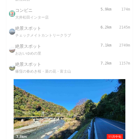
コンビニ
5.9km
174m
大井松田インター店
絶景スポット
6.2km
2145m
チェックメイトカントリークラブ
絶景スポット
7.1km
2749m
おおいゆめの里
絶景スポット
7.2km
1157m
篠窪の春めき桜・菜の花・富士山
7.3km
11月中旬