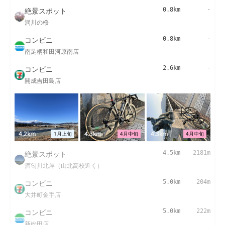
絶景スポット
0.8km
-
洞川の桜
コンビニ
0.8km
-
南足柄和田河原南店
コンビニ
2.6km
-
開成吉田島店
4.2km
4.3km
4.3km
1月上旬
4月中旬
4月中旬
絶景スポット
4.5km
2181m
酒匂川北岸（山北高校近く）
コンビニ
5.0km
204m
大井町金手店
コンビニ
5.0km
222m
新松田店