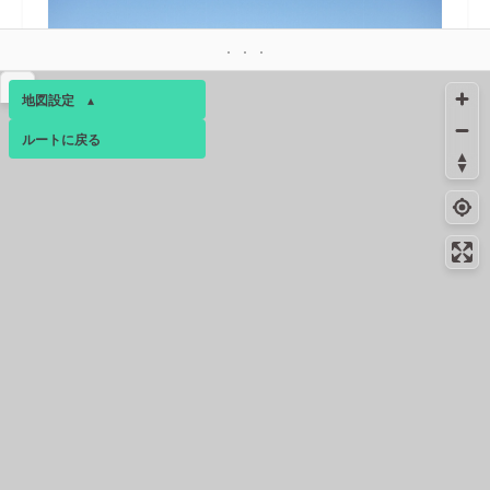
▴
地図設定
▴
ルートに戻る
ベース
▴
ログインすると、パーソナ
17.1km
4月下旬
ルマップも表示できるよう
になります。
コンビニ
17.3km
-
秦野落合北店
コミュニティ
▾