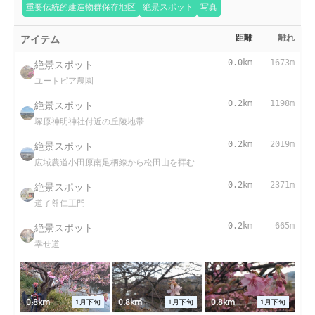
重要伝統的建造物群保存地区
絶景スポット
写真
アイテム
距離
離れ
絶景スポット
0.0km
1673m
ユートピア農園
絶景スポット
0.2km
1198m
塚原神明神社付近の丘陵地帯
絶景スポット
0.2km
2019m
広域農道小田原南足柄線から松田山を拝む
絶景スポット
0.2km
2371m
道了尊仁王門
絶景スポット
0.2km
665m
幸せ道
0.8km
0.8km
0.8km
1月下旬
1月下旬
1月下旬