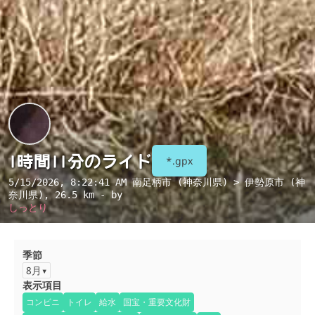
1時間11分のライド
*.gpx
5/15/2026, 8:22:41 AM
南足柄市 (神奈川県) > 伊勢原市 (神
奈川県)
, 26.5 km - by
しっとり
季節
8月
表示項目
コンビニ
トイレ
給水
国宝・重要文化財