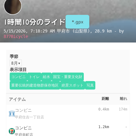
1時間10分のライド
*.gpx
5/15/2026, 7:18:29 AM
甲府市 (山梨県)
, 28.9 km - by
877Bicycle
季節
8月
表示項目
コンビニ
トイレ
給水
国宝・重要文化財
重要伝統的建造物群保存地区
絶景スポット
写真
アイテム
距離
離れ
コンビニ
0.4km
174m
甲府住吉一丁目店
コンビニ
1.2km
-
甲府幸町店