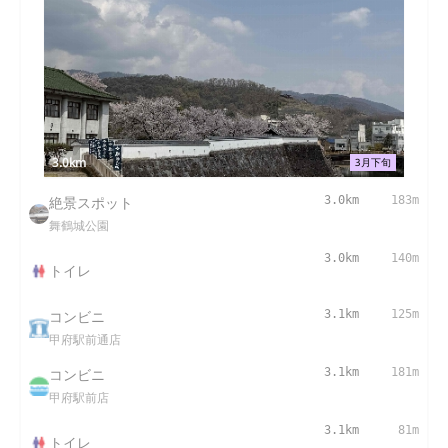
3.0km
3月下旬
絶景スポット
3.0km
183m
舞鶴城公園
3.0km
140m
トイレ
コンビニ
3.1km
125m
甲府駅前通店
コンビニ
3.1km
181m
甲府駅前店
3.1km
81m
トイレ