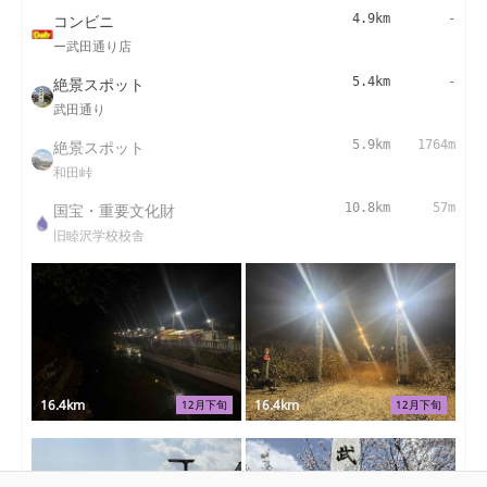
コンビニ
4.9km
-
ー武田通り店
絶景スポット
5.4km
-
武田通り
絶景スポット
5.9km
1764m
和田峠
国宝・重要文化財
10.8km
57m
旧睦沢学校校舎
16.4km
16.4km
12月下旬
12月下旬