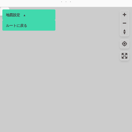
▴
地図設定
▴
22.2km
ルートに戻る
3月下旬
ベース
▴
ログインすると、パーソナ
22.2km
3月下旬
ルマップも表示できるよう
になります。
絶景スポット
22.2km
269m
武田氏館跡・城下町の眺望
コミュニティ
▾
絶景スポット
22.3km
416m
護国神社の桜🌸
コンビニ
23.0km
-
甲府大手１丁目店
コンビニ
23.2km
-
山梨大学店
絶景スポット
23.2km
1072m
愛宕山こどもの国入り口