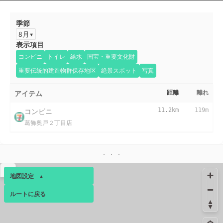
季節
8月
表示項目
コンビニ
トイレ
給水
国宝・重要文化財
重要伝統的建造物群保存地区
絶景スポット
写真
アイテム
距離
離れ
コンビニ
11.2km
119m
葛飾奥戸２丁目店
▴
地図設定
▴
ルートに戻る
ベース
▴
ログインすると、パーソナ