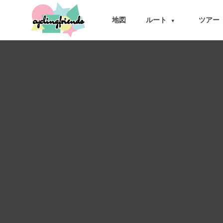
cyclingfriends
地図
ルート
ツアー
▾