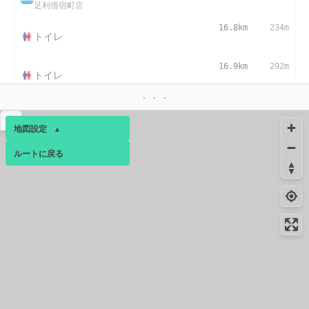
足利借宿町店
16.8km
234m
トイレ
16.9km
292m
トイレ
▴
地図設定
▴
ルートに戻る
ベース
▴
ログインすると、パーソナ
ルマップも表示できるよう
になります。
コミュニティ
▾