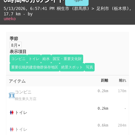
5/13/2026, 6:57:41 PM
桐生市 (群馬県) > 足利市 (栃木県)
,
17.7 km - by
umeko
季節
8月
表示項目
コンビニ
トイレ
給水
国宝・重要文化財
重要伝統的建造物群保存地区
絶景スポット
写真
アイテム
距離
離れ
コンビニ
0.2km
170m
桐生東久方店
0.2km
-
トイレ
0.6km
284m
トイレ