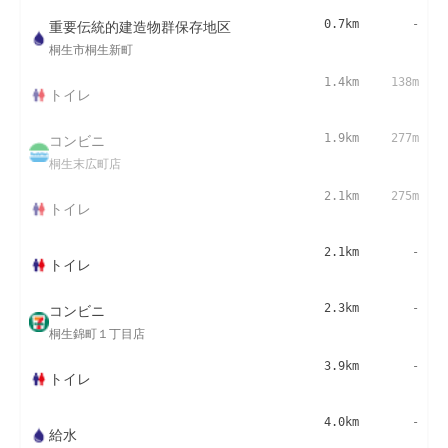
重要伝統的建造物群保存地区
0.7km
-
桐生市桐生新町
1.4km
138m
トイレ
コンビニ
1.9km
277m
桐生末広町店
2.1km
275m
トイレ
2.1km
-
トイレ
コンビニ
2.3km
-
桐生錦町１丁目店
3.9km
-
トイレ
4.0km
-
給水