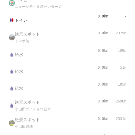
ニューシティ多摩センター店
0.0km
-
トイレ
絶景スポット
0.0km
2379m
トンボ池
0.0km
109m
給水
0.0km
51m
給水
0.0km
185m
給水
絶景スポット
0.0km
2696m
小山田のイチョウ並木
絶景スポット
0.0km
2531m
小山田緑地