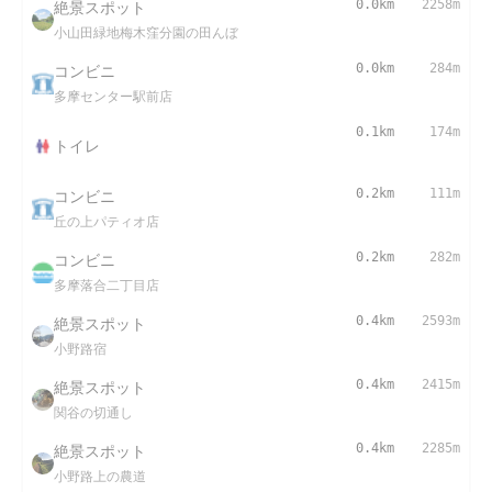
絶景スポット
0.0km
2258m
小山田緑地梅木窪分園の田んぼ
コンビニ
0.0km
284m
多摩センター駅前店
0.1km
174m
トイレ
コンビニ
0.2km
111m
丘の上パティオ店
コンビニ
0.2km
282m
多摩落合二丁目店
絶景スポット
0.4km
2593m
小野路宿
絶景スポット
0.4km
2415m
関谷の切通し
絶景スポット
0.4km
2285m
小野路上の農道