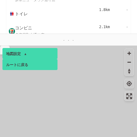
1.8km
-
トイレ
コンビニ
2.1km
-
多摩貝取大通り店
コンビニ
2.4km
187m
▴
多摩永山２丁目店
地図設定
▴
絶景スポット
2.4km
2876m
ルートに戻る
ベース
▴
黒川の田んぼ
ログインすると、パーソナ
絶景スポット
2.5km
2047m
ルマップも表示できるよう
上麻生連光寺線 展望台
になります。
絶景スポット
2.5km
1527m
コミュニティ
▾
いろは坂
絶景スポット
2.5km
1945m
記念館通り