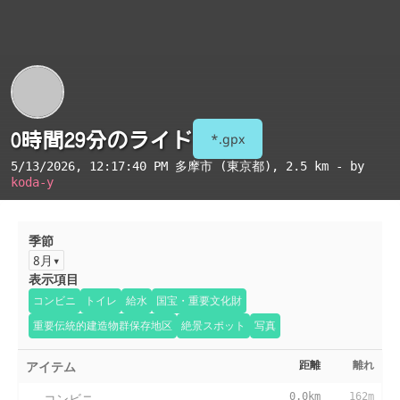
0時間29分のライド
*.gpx
5/13/2026, 12:17:40 PM
多摩市 (東京都)
, 2.5 km - by
koda-y
季節
8月
表示項目
コンビニ
トイレ
給水
国宝・重要文化財
重要伝統的建造物群保存地区
絶景スポット
写真
アイテム
距離
離れ
コンビニ
0.0km
162m