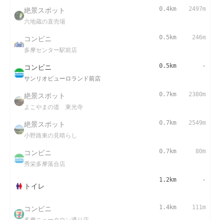
絶景スポット
0.4km
2497m
六地蔵の直売場
コンビニ
0.5km
246m
多摩センター駅前店
コンビニ
0.5km
-
サンリオピューロランド前店
絶景スポット
0.7km
2380m
よこやまの道 東光寺
絶景スポット
0.7km
2549m
小野路東の見晴らし
コンビニ
0.7km
80m
秀栄多摩落合店
1.2km
-
トイレ
コンビニ
1.4km
111m
多摩ニュータウン通り店