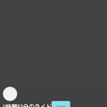
0時間52分のライド
*.gpx