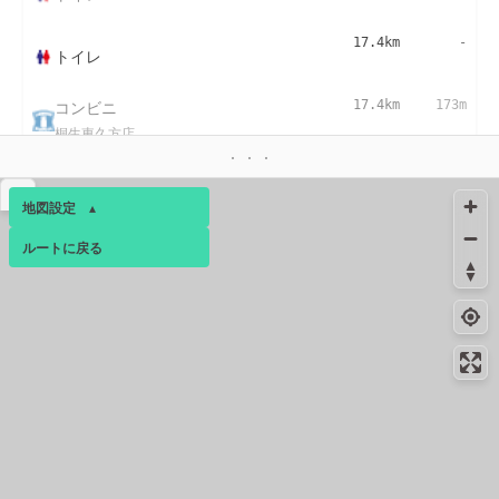
17.4km
-
トイレ
コンビニ
17.4km
173m
桐生東久方店
▴
地図設定
▴
ルートに戻る
ベース
▴
ログインすると、パーソナ
ルマップも表示できるよう
になります。
コミュニティ
▾