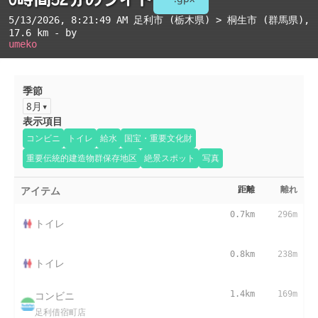
5/13/2026, 8:21:49 AM
足利市 (栃木県) > 桐生市 (群馬県)
,
17.6 km - by
umeko
季節
8月
表示項目
コンビニ
トイレ
給水
国宝・重要文化財
重要伝統的建造物群保存地区
絶景スポット
写真
アイテム
距離
離れ
0.7km
296m
トイレ
0.8km
238m
トイレ
コンビニ
1.4km
169m
足利借宿町店