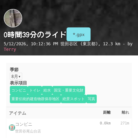
0時間39分のライド
*.gpx
5/12/2026, 10:12:36 PM
世田谷区 (東京都)
, 12.3 km - by
Terry
季節
8月
表示項目
コンビニ
トイレ
給水
国宝・重要文化財
重要伝統的建造物群保存地区
絶景スポット
写真
アイテム
距離
離れ
コンビニ
0.0km
271m
世田谷尾山台店