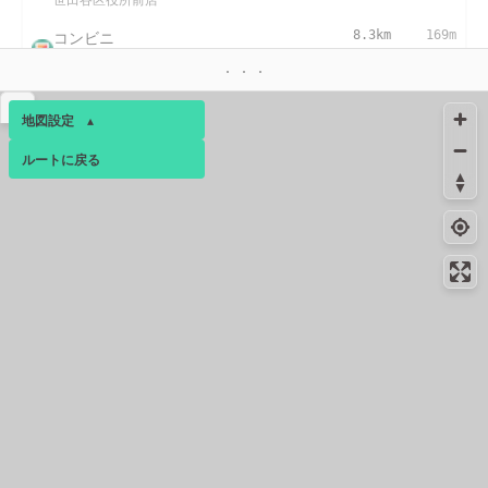
コンビニ
8.3km
169m
世田谷４丁目店
コンビニ
8.5km
79m
▴
地図設定
▴
世田谷駅北店
ルートに戻る
ベース
▴
コンビニ
8.6km
275m
世田谷中央病院前店
ログインすると、パーソナ
8.8km
295m
ルマップも表示できるよう
給水
になります。
コンビニ
8.9km
155m
コミュニティ
▾
世田谷一丁目店
コンビニ
8.9km
120m
世田谷三丁目店
国宝・重要文化財
9.0km
133m
大場家住宅（東京都世田谷区世田谷）
国宝・重要文化財
9.0km
151m