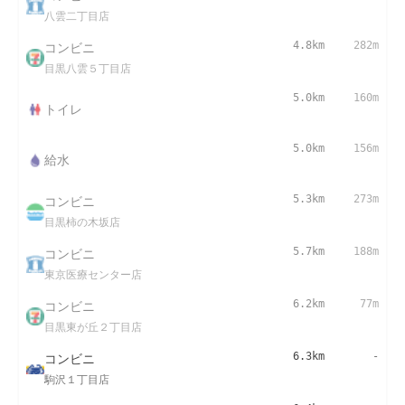
八雲二丁目店
コンビニ
4.8km
282m
目黒八雲５丁目店
5.0km
160m
トイレ
5.0km
156m
給水
コンビニ
5.3km
273m
目黒柿の木坂店
コンビニ
5.7km
188m
東京医療センター店
コンビニ
6.2km
77m
目黒東が丘２丁目店
コンビニ
6.3km
-
駒沢１丁目店