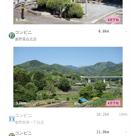
8.2km
4月下旬
コンビニ
8.8km
-
秦野落合北店
9.0km
4月下旬
コンビニ
10.2km
186m
秦野曽屋一丁目店
コンビニ
11.0km
-