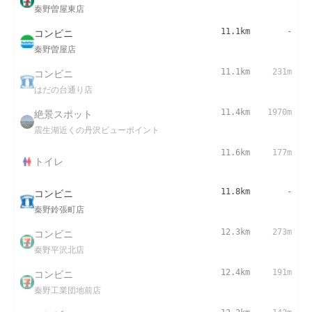
秦野曽屋東店
コンビニ
11.1km
-
秦野曽屋店
コンビニ
11.1km
231m
はだの台通り店
絶景スポット
11.4km
1970m
震生湖近くの丹沢ビューポイント
11.6km
177m
トイレ
コンビニ
11.8km
-
秦野鈴張町店
コンビニ
12.3km
273m
秦野平沢北店
コンビニ
12.4km
191m
秦野工業団地前店