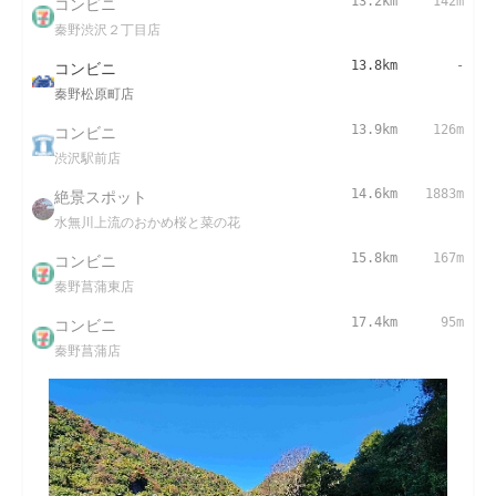
コンビニ
13.2km
142m
秦野渋沢２丁目店
コンビニ
13.8km
-
秦野松原町店
コンビニ
13.9km
126m
渋沢駅前店
絶景スポット
14.6km
1883m
水無川上流のおかめ桜と菜の花
コンビニ
15.8km
167m
秦野菖蒲東店
コンビニ
17.4km
95m
秦野菖蒲店