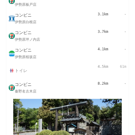
伊勢原板戸店
コンビニ
3.1km
-
伊勢原白根店
コンビニ
3.7km
-
伊勢原坪ノ内店
コンビニ
4.1km
-
伊勢原桜坂店
4.5km
61m
トイレ
コンビニ
8.2km
-
秦野名古木店