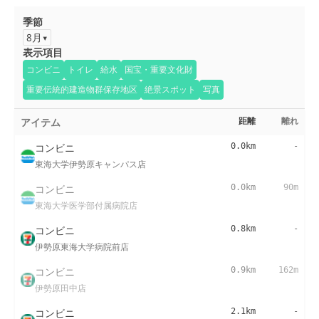
季節
8月
表示項目
コンビニ
トイレ
給水
国宝・重要文化財
重要伝統的建造物群保存地区
絶景スポット
写真
アイテム
距離
離れ
コンビニ
0.0km
-
東海大学伊勢原キャンパス店
コンビニ
0.0km
90m
東海大学医学部付属病院店
コンビニ
0.8km
-
伊勢原東海大学病院前店
コンビニ
0.9km
162m
伊勢原田中店
コンビニ
2.1km
-