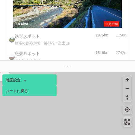
18.4km
11月中旬
絶景スポット
18.5km
1150m
篠窪の春めき桜・菜の花・富士山
絶景スポット
18.6km
2742m
おおいゆめの里
絶景スポット
19.5km
2149m
▴
チェックメイトカントリークラブ
地図設定
▴
コンビニ
19.8km
171m
ルートに戻る
ベース
▴
大井松田インター店
ログインすると、パーソナ
コンビニ
20.7km
224m
ルマップも表示できるよう
新松田店
になります。
コンビニ
20.7km
200m
コミュニティ
▾
大井町金手店