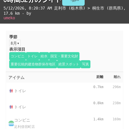
5/12/2026, 8:20:37 AM
足利市 (栃木県) > 桐生市 (群馬県)
,
17.6 km - by
umeko
季節
8月
表示項目
コンビニ
トイレ
給水
国宝・重要文化財
重要伝統的建造物群保存地区
絶景スポット
写真
アイテム
距離
離れ
0.7km
296m
トイレ
0.8km
238m
トイレ
コンビニ
1.4km
169m
足利借宿町店