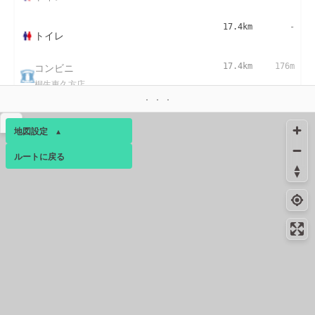
17.4km
-
トイレ
コンビニ
17.4km
176m
桐生東久方店
▴
地図設定
▴
ルートに戻る
ベース
▴
ログインすると、パーソナ
ルマップも表示できるよう
になります。
コミュニティ
▾