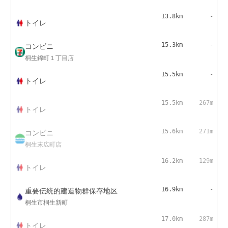
13.8km
-
トイレ
コンビニ
15.3km
-
桐生錦町１丁目店
15.5km
-
トイレ
15.5km
267m
トイレ
コンビニ
15.6km
271m
桐生末広町店
16.2km
129m
トイレ
重要伝統的建造物群保存地区
16.9km
-
桐生市桐生新町
17.0km
287m
トイレ