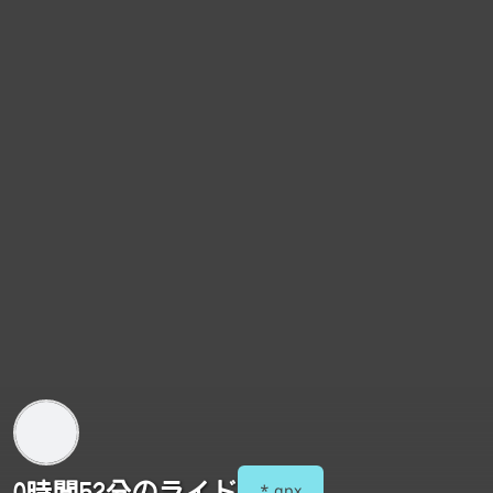
0時間52分のライド
*.gpx