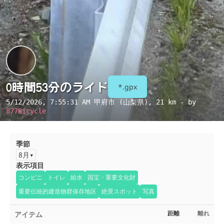
0時間53分のライド
*.gpx
5/12/2026, 7:55:31 AM
甲府市 (山梨県)
, 21 km - by
877Bicycle
季節
8月
表示項目
コンビニ
トイレ
給水
国宝・重要文化財
重要伝統的建造物群保存地区
絶景スポット
写真
アイテム
距離
離れ