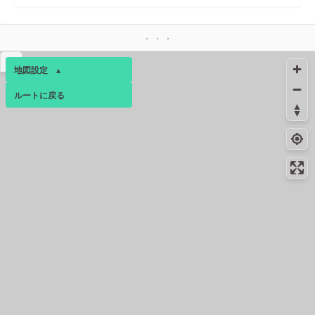
▴
地図設定
▴
ルートに戻る
ベース
▴
ログインすると、パーソナ
ルマップも表示できるよう
になります。
コミュニティ
▾