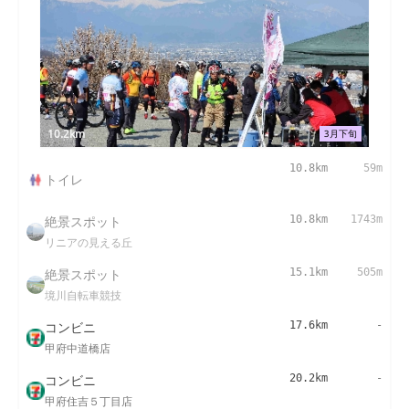
10.2km
3月下旬
10.8km
59m
トイレ
絶景スポット
10.8km
1743m
リニアの見える丘
絶景スポット
15.1km
505m
境川自転車競技
コンビニ
17.6km
-
甲府中道橋店
コンビニ
20.2km
-
甲府住吉５丁目店