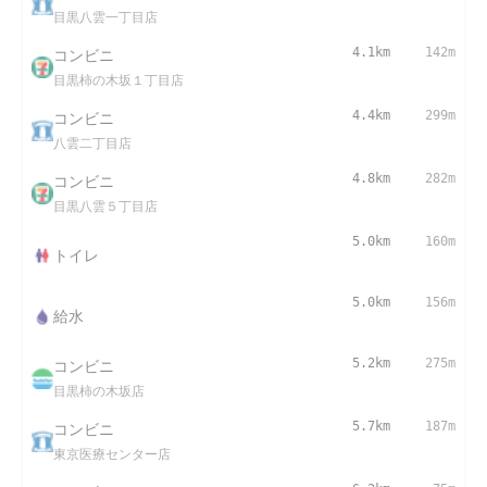
目黒八雲一丁目店
コンビニ
4.1km
142m
目黒柿の木坂１丁目店
コンビニ
4.4km
299m
八雲二丁目店
コンビニ
4.8km
282m
目黒八雲５丁目店
5.0km
160m
トイレ
5.0km
156m
給水
コンビニ
5.2km
275m
目黒柿の木坂店
コンビニ
5.7km
187m
東京医療センター店