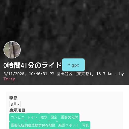
0時間41分のライド
*.gpx
5/11/2026, 10:46:51 PM
世田谷区 (東京都)
, 13.7 km - by
Terry
季節
8月
表示項目
コンビニ
トイレ
給水
国宝・重要文化財
重要伝統的建造物群保存地区
絶景スポット
写真