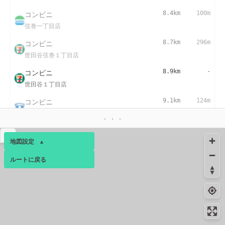
コンビニ
8.4km
100m
弦巻一丁目店
コンビニ
8.7km
296m
世田谷弦巻１丁目店
コンビニ
8.9km
-
世田谷１丁目店
コンビニ
9.1km
124m
ＬＴＦ松陰神社駅前店
コンビニ
9.1km
64m
▴
地図設定
▴
松陰神社駅前店
ルートに戻る
コンビニ
9.3km
250m
ベース
▴
世田谷区役所前店
ログインすると、パーソナ
コンビニ
9.5km
-
ルマップも表示できるよう
世田谷４丁目店
になります。
コンビニ
9.6km
189m
コミュニティ
▾