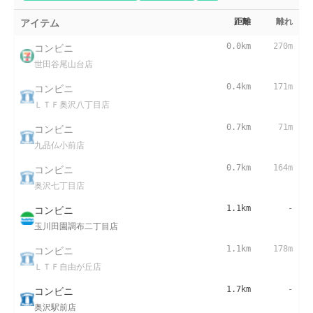
アイテム
距離
離れ
コンビニ
0.0km
270m
世田谷尾山台店
コンビニ
0.4km
171m
ＬＴＦ奥沢八丁目店
コンビニ
0.7km
71m
九品仏小前店
コンビニ
0.7km
164m
奥沢七丁目店
コンビニ
1.1km
-
玉川田園調布二丁目店
コンビニ
1.1km
178m
ＬＴＦ自由が丘店
コンビニ
1.7km
-
奥沢駅前店