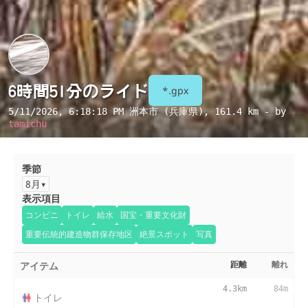
6時間51分のライド
*.gpx
5/11/2026, 6:18:18 PM
洲本市 (兵庫県)
, 161.4 km - by
tamichu
季節
8月
表示項目
コンビニ
トイレ
給水
国宝・重要文化財
重要伝統的建造物群保存地区
絶景スポット
写真
アイテム
距離
離れ
4.3km
84m
トイレ