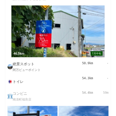
46.5km
7月中旬
絶景スポット
50.9km
-
阿万ビューポイント
54.3km
-
トイレ
コンビニ
54.4km
59m
南淡町福良店