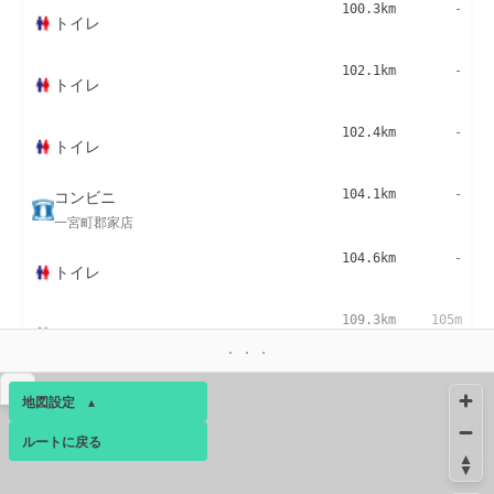
100.3km
-
トイレ
102.1km
-
トイレ
102.4km
-
トイレ
コンビニ
104.1km
-
一宮町郡家店
104.6km
-
トイレ
109.3km
105m
トイレ
109.3km
273m
▴
トイレ
地図設定
▴
ルートに戻る
ベース
▴
コンビニ
109.4km
131m
室津ＰＡ上り店
ログインすると、パーソナ