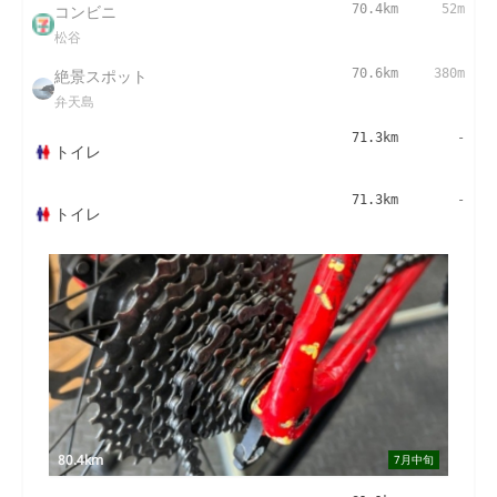
コンビニ
70.4km
52m
松谷
絶景スポット
70.6km
380m
弁天島
71.3km
-
トイレ
71.3km
-
トイレ
80.4km
7月中旬