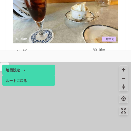
76.7km
3月中旬
コンビニ
80.0km
-
ときがわ町田中店
▴
コンビニ
81.5km
-
地図設定
▴
ときがわ店
ルートに戻る
ベース
▴
ログインすると、パーソナ
ルマップも表示できるよう
になります。
81.9km
3月下旬
コミュニティ
▾
81.9km
3月下旬