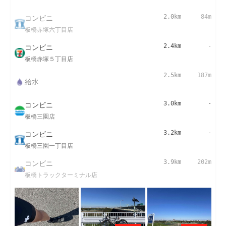
コンビニ
2.0km
84m
板橋赤塚六丁目店
コンビニ
2.4km
-
板橋赤塚５丁目店
2.5km
187m
給水
コンビニ
3.0km
-
板橋三園店
コンビニ
3.2km
-
板橋三園一丁目店
コンビニ
3.9km
202m
板橋トラックターミナル店