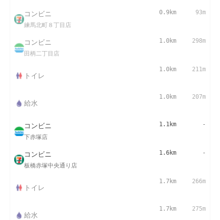
コンビニ
0.9km
93m
練馬北町８丁目店
コンビニ
1.0km
298m
田柄二丁目店
1.0km
211m
トイレ
1.0km
207m
給水
コンビニ
1.1km
-
下赤塚店
コンビニ
1.6km
-
板橋赤塚中央通り店
1.7km
266m
トイレ
1.7km
275m
給水