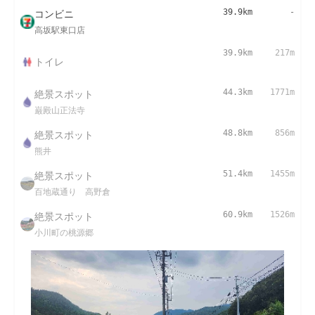
コンビニ
39.9km
-
高坂駅東口店
39.9km
217m
トイレ
絶景スポット
44.3km
1771m
巌殿山正法寺
絶景スポット
48.8km
856m
熊井
絶景スポット
51.4km
1455m
百地蔵通り 高野倉
絶景スポット
60.9km
1526m
小川町の桃源郷