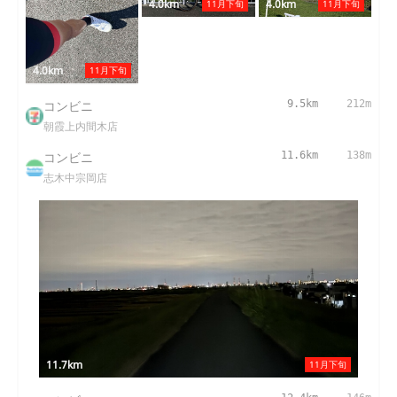
4.0km
4.0km
11月下旬
11月下旬
4.0km
11月下旬
コンビニ
9.5km
212m
朝霞上内間木店
コンビニ
11.6km
138m
志木中宗岡店
11.7km
11月下旬