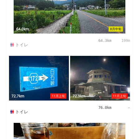
64.0km
8月中旬
64.3km
199m
トイレ
72.9km
72.7km
11月上旬
11月上旬
76.0km
-
トイレ