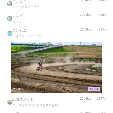
コンビニ
12.4km
146m
志木上宗岡４丁目店
コンビニ
20.4km
168m
カネコ
コンビニ
21.0km
223m
川越グリーンパーク店
23.8km
3月下旬
絶景スポット
25.9km
1047m
本田飛行場付近の巨大な菜の花畑