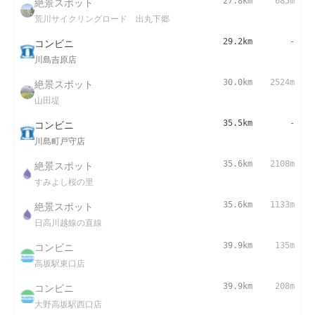
絶景スポット
27.8km
685m
荒川サイクリングロード 出丸下郷
コンビニ
29.2km
-
川島吉原店
絶景スポット
30.0km
2524m
山田堤
コンビニ
35.5km
-
川島町戸守店
絶景スポット
35.6km
2108m
すみよし桜の里
絶景スポット
35.6km
1133m
日高川越線の直線
コンビニ
39.9km
135m
高坂駅東口店
コンビニ
39.9km
208m
大野高坂駅西口店