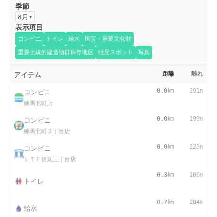
季節
8月
表示項目
コンビニ
トイレ
給水
国宝・重要文化財
重要伝統的建造物群保存地区
絶景スポット
写真
アイテム
距離
離れ
コンビニ
0.0km
291m
練馬北町店
コンビニ
0.0km
199m
練馬北町３丁目店
コンビニ
0.0km
223m
ＬＴＦ徳丸三丁目店
0.3km
106m
トイレ
0.7km
284m
給水