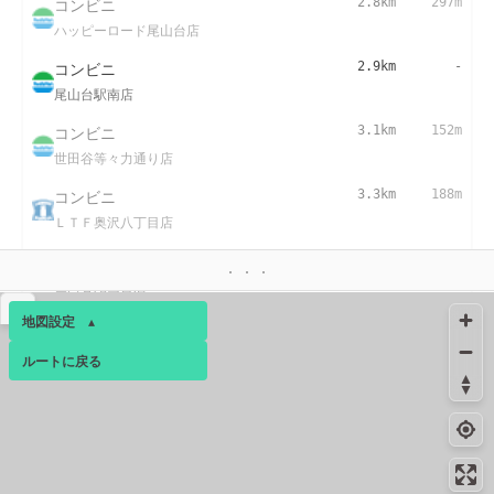
コンビニ
2.8km
297m
ハッピーロード尾山台店
コンビニ
2.9km
-
尾山台駅南店
コンビニ
3.1km
152m
世田谷等々力通り店
コンビニ
3.3km
188m
ＬＴＦ奥沢八丁目店
コンビニ
3.5km
229m
世田谷尾山台店
▴
地図設定
▴
ルートに戻る
ベース
▴
ログインすると、パーソナ
ルマップも表示できるよう
になります。