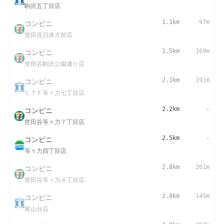
駒沢五丁目店
コンビニ
1.1km
97m
世田谷日体大前店
コンビニ
1.5km
169m
世田谷駒沢公園通り店
コンビニ
2.1km
191m
ＬＴＦ等々力七丁目店
コンビニ
2.2km
-
世田谷等々力７丁目店
コンビニ
2.5km
-
等々力四丁目店
コンビニ
2.8km
261m
世田谷等々力４丁目店
コンビニ
2.8km
145m
尾山台店