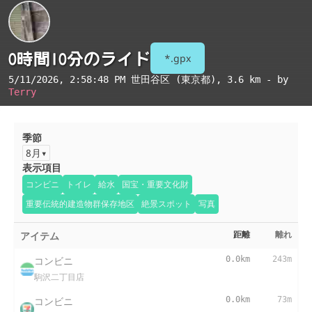
0時間10分のライド
*.gpx
5/11/2026, 2:58:48 PM
世田谷区 (東京都)
, 3.6 km - by
Terry
季節
8月
表示項目
コンビニ
トイレ
給水
国宝・重要文化財
重要伝統的建造物群保存地区
絶景スポット
写真
アイテム
距離
離れ
コンビニ
0.0km
243m
駒沢二丁目店
コンビニ
0.0km
73m