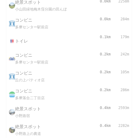
絶景スポット
0.0km
2258m
小山田緑地梅木窪分園の田んぼ
コンビニ
0.0km
284m
多摩センター駅前店
0.1km
179m
トイレ
コンビニ
0.2km
242m
多摩センター駅前店
コンビニ
0.2km
105m
丘の上パティオ店
コンビニ
0.2km
286m
多摩落合二丁目店
絶景スポット
0.4km
2593m
小野路宿
絶景スポット
0.4km
2282m
小野路上の農道