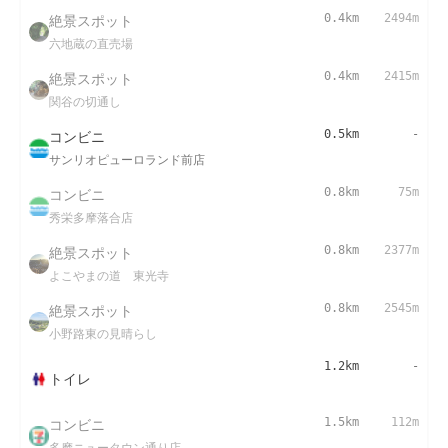
絶景スポット
0.4km
2494m
六地蔵の直売場
絶景スポット
0.4km
2415m
関谷の切通し
コンビニ
0.5km
-
サンリオピューロランド前店
コンビニ
0.8km
75m
秀栄多摩落合店
絶景スポット
0.8km
2377m
よこやまの道 東光寺
絶景スポット
0.8km
2545m
小野路東の見晴らし
1.2km
-
トイレ
コンビニ
1.5km
112m
多摩ニュータウン通り店