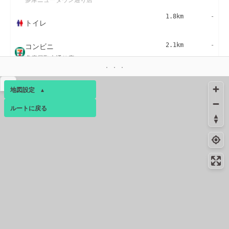
1.8km
-
トイレ
コンビニ
2.1km
-
多摩貝取大通り店
コンビニ
2.4km
188m
▴
多摩永山２丁目店
地図設定
▴
絶景スポット
2.4km
2877m
ルートに戻る
ベース
▴
黒川の田んぼ
ログインすると、パーソナ
絶景スポット
2.5km
1525m
ルマップも表示できるよう
いろは坂
になります。
絶景スポット
2.5km
2043m
コミュニティ
▾
上麻生連光寺線 展望台
絶景スポット
2.5km
1941m
記念館通り