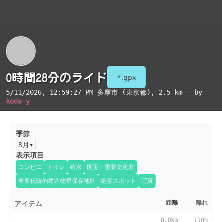
0時間28分のライド
*.gpx
5/11/2026, 12:59:27 PM
多摩市 (東京都)
, 2.5 km - by
koda-y
季節
8月
表示項目
コンビニ
トイレ
給水
国宝・重要文化財
重要伝統的建造物群保存地区
絶景スポット
写真
アイテム
距離
離れ
0.0km
110m