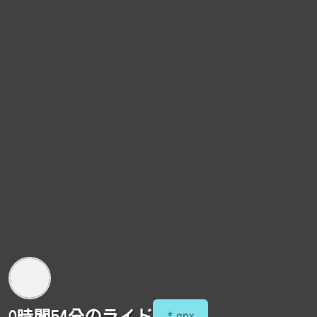
0時間54分のライド
*.gpx