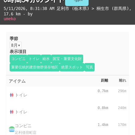
5/11/2026, 8:31:38 AM
足利市 (栃木県) > 桐生市 (群馬県)
,
17.6 km - by
umeko
季節
8月
表示項目
コンビニ
トイレ
給水
国宝・重要文化財
重要伝統的建造物群保存地区
絶景スポット
写真
アイテム
距離
離れ
0.7km
296m
トイレ
0.8km
240m
トイレ
コンビニ
1.4km
170m
足利借宿町店