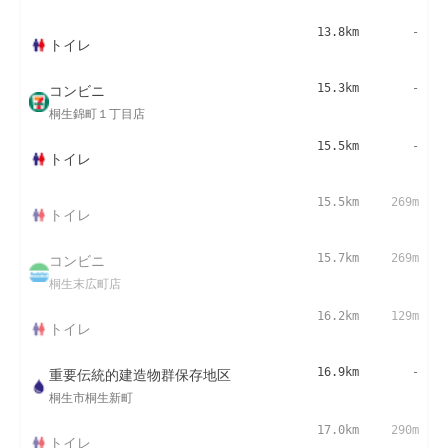
13.8km
-
トイレ
コンビニ
15.3km
-
桐生錦町１丁目店
15.5km
-
トイレ
15.5km
269m
トイレ
コンビニ
15.7km
269m
桐生末広町店
16.2km
129m
トイレ
重要伝統的建造物群保存地区
16.9km
-
桐生市桐生新町
17.0km
290m
トイレ