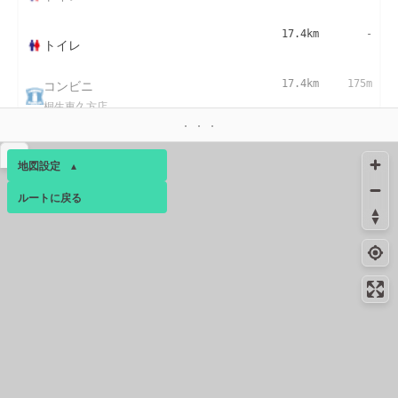
17.4km
-
トイレ
コンビニ
17.4km
175m
桐生東久方店
▴
地図設定
▴
ルートに戻る
ベース
▴
ログインすると、パーソナ
ルマップも表示できるよう
になります。
コミュニティ
▾