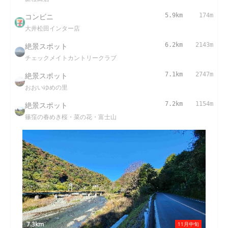
コンビニ
5.9km
174m
大井松田インター店
絶景スポット
6.2km
2143m
チェックメイトカントリークラブ
絶景スポット
7.1km
2747m
おおいゆめの里
絶景スポット
7.2km
1154m
篠窪の春めき桜・菜の花・富士山
7.3km
11月中旬