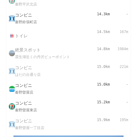
秦野平沢北店
コンビニ
14.3km
-
秦野鈴張町店
14.5km
167m
トイレ
絶景スポット
14.8km
1984m
震生湖近くの丹沢ビューポイント
コンビニ
15.0km
221m
はだの台通り店
コンビニ
15.0km
-
秦野曽屋店
コンビニ
15.2km
-
秦野曽屋東店
コンビニ
15.9km
195m
秦野曽屋一丁目店