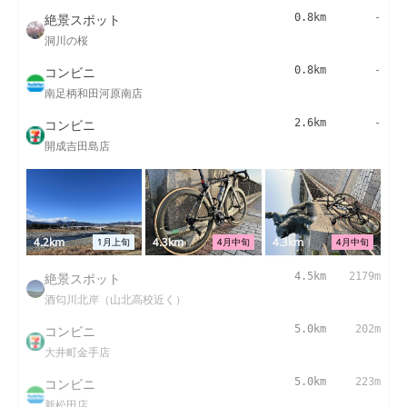
絶景スポット
0.8km
-
洞川の桜
コンビニ
0.8km
-
南足柄和田河原南店
コンビニ
2.6km
-
開成吉田島店
4.2km
4.3km
4.3km
1月上旬
4月中旬
4月中旬
絶景スポット
4.5km
2179m
酒匂川北岸（山北高校近く）
コンビニ
5.0km
202m
大井町金手店
コンビニ
5.0km
223m
新松田店