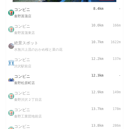
コンビニ
8.4km
-
秦野菖蒲店
コンビニ
10.0km
166m
秦野菖蒲東店
絶景スポット
10.7km
1622m
水無川上流のおかめ桜と菜の花
コンビニ
12.2km
137m
渋沢駅前店
コンビニ
12.3km
-
秦野松原町店
コンビニ
12.9km
149m
秦野渋沢２丁目店
コンビニ
13.7km
178m
秦野工業団地前店
コンビニ
13.8km
286m