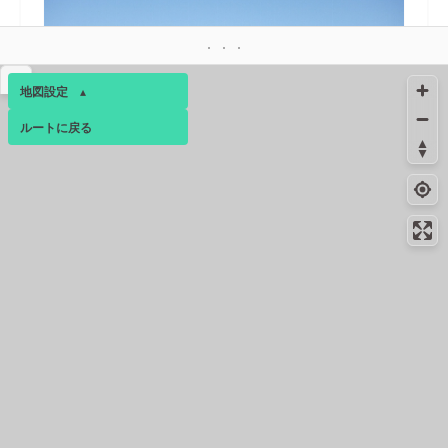
▴
地図設定
▴
ルートに戻る
ベース
▴
ログインすると、パーソナ
17.1km
4月下旬
ルマップも表示できるよう
になります。
コンビニ
17.3km
-
秦野落合北店
コミュニティ
▾