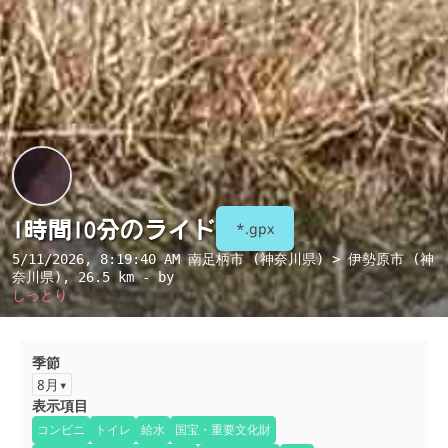
1時間10分のライド
*.gpx
5/11/2026, 8:19:40 AM
南足柄市 (神奈川県) > 伊勢原市 (神
奈川県)
, 26.5 km - by
しっとり
季節
8月
表示項目
コンビニ
トイレ
給水
国宝・重要文化財