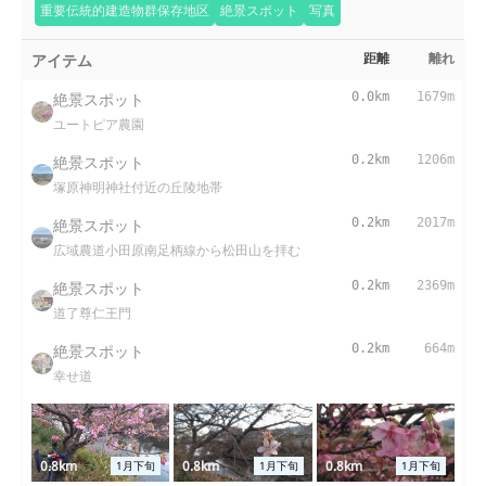
重要伝統的建造物群保存地区
絶景スポット
写真
アイテム
距離
離れ
絶景スポット
0.0km
1679m
ユートピア農園
絶景スポット
0.2km
1206m
塚原神明神社付近の丘陵地帯
絶景スポット
0.2km
2017m
広域農道小田原南足柄線から松田山を拝む
絶景スポット
0.2km
2369m
道了尊仁王門
絶景スポット
0.2km
664m
幸せ道
0.8km
0.8km
0.8km
1月下旬
1月下旬
1月下旬