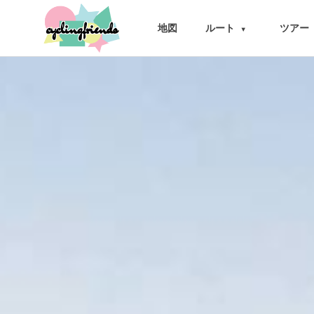
cyclingfriends
地図
ルート
ツアー
▾