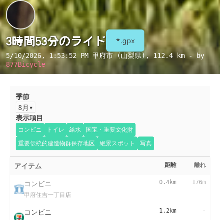
3時間53分のライド
*.gpx
5/10/2026, 1:53:52 PM
甲府市 (山梨県)
, 112.4 km - by
877Bicycle
季節
8月
表示項目
コンビニ
トイレ
給水
国宝・重要文化財
重要伝統的建造物群保存地区
絶景スポット
写真
アイテム
距離
離れ
コンビニ
0.4km
176m
甲府住吉一丁目店
コンビニ
1.2km
-