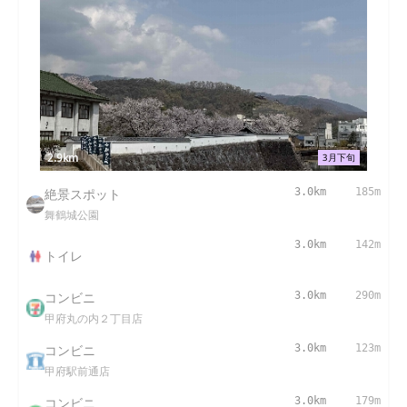
2.9km
3月下旬
絶景スポット
3.0km
185m
舞鶴城公園
3.0km
142m
トイレ
コンビニ
3.0km
290m
甲府丸の内２丁目店
コンビニ
3.0km
123m
甲府駅前通店
コンビニ
3.0km
179m