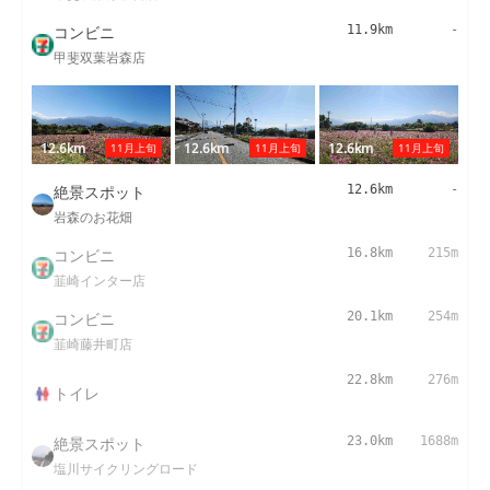
コンビニ
11.9km
-
甲斐双葉岩森店
12.6km
12.6km
12.6km
11月上旬
11月上旬
11月上旬
絶景スポット
12.6km
-
岩森のお花畑
コンビニ
16.8km
215m
韮崎インター店
コンビニ
20.1km
254m
韮崎藤井町店
22.8km
276m
トイレ
絶景スポット
23.0km
1688m
塩川サイクリングロード