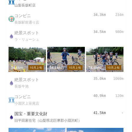
山梨長坂町店
コンビニ
34.3km
234m
長坂駅前通り店
絶景スポット
34.5km
980m
ラ・リューシュ
34.6km
34.6km
34.6km
10月上旬
10月上旬
10月上旬
絶景スポット
35.0km
1069m
長坂牛池
コンビニ
40.9km
120m
小淵沢上笹尾店
国宝・重要文化財
41.5km
-
旧平田家住宅（山梨県北巨摩郡小淵沢町）