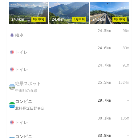
24.4km
24.4km
24.5km
8月中旬
8月中旬
8月中旬
24.5km
96m
給水
24.6km
83m
トイレ
24.7km
91m
トイレ
絶景スポット
25.5km
1524m
中田町の直線
コンビニ
29.7km
-
北杜長坂日野春店
30.1km
135m
トイレ
コンビニ
33.8km
-