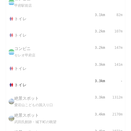
甲府駅前店
3.1km
82m
トイレ
3.2km
107m
トイレ
コンビニ
3.2km
147m
セレオ甲府店
3.3km
141m
トイレ
3.3km
-
トイレ
絶景スポット
3.3km
1312m
愛宕山こどもの国入り口
絶景スポット
3.4km
2170m
武田氏館跡・城下町の眺望