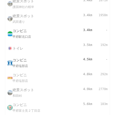
絶景スポット
3.4km
1871m
護国神社の桜🌸
絶景スポット
3.4km
1958m
武田通り
コンビニ
3.4km
-
甲府駅北口店
3.5km
192m
トイレ
コンビニ
4.5km
-
甲府塩部店
コンビニ
4.8km
292m
甲府塩部店
絶景スポット
4.9km
2770m
和田峠
コンビニ
5.6km
183m
甲府富士見２丁目店