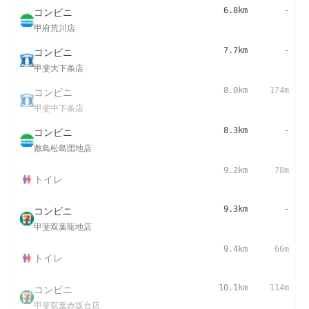
コンビニ
6.8km
-
甲府荒川店
コンビニ
7.7km
-
甲斐大下条店
コンビニ
8.0km
174m
甲斐中下条店
コンビニ
8.3km
-
敷島松島団地店
9.2km
78m
トイレ
コンビニ
9.3km
-
甲斐双葉龍地店
9.4km
66m
トイレ
コンビニ
10.1km
114m
甲斐双葉赤坂台店