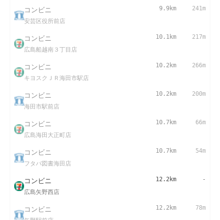
コンビニ
9.9km
241m
安芸区役所前店
コンビニ
10.1km
217m
広島船越南３丁目店
コンビニ
10.2km
266m
キヨスクＪＲ海田市駅店
コンビニ
10.2km
200m
海田市駅前店
コンビニ
10.7km
66m
広島海田大正町店
コンビニ
10.7km
54m
フタバ図書海田店
コンビニ
12.2km
-
広島矢野西店
コンビニ
12.2km
78m