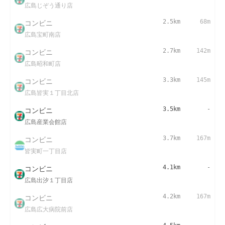
広島じぞう通り店
コンビニ
2.5km
68m
広島宝町南店
コンビニ
2.7km
142m
広島昭和町店
コンビニ
3.3km
145m
広島皆実１丁目北店
コンビニ
3.5km
-
広島産業会館店
コンビニ
3.7km
167m
皆実町一丁目店
コンビニ
4.1km
-
広島出汐１丁目店
コンビニ
4.2km
167m
広島広大病院前店