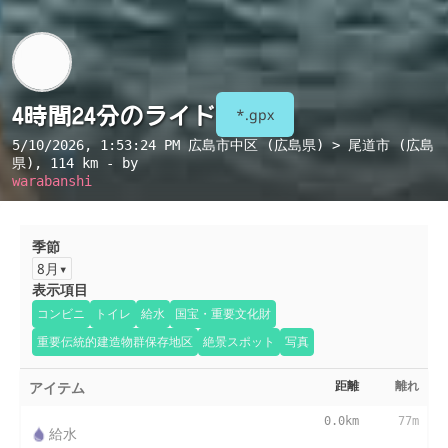
4時間24分のライド
*.gpx
5/10/2026, 1:53:24 PM
広島市中区 (広島県) > 尾道市 (広島
県)
, 114 km - by
warabanshi
季節
8月
表示項目
コンビニ
トイレ
給水
国宝・重要文化財
重要伝統的建造物群保存地区
絶景スポット
写真
アイテム
距離
離れ
0.0km
77m
給水