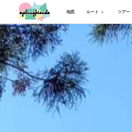
cyclingfriends
地図
ルート
ツアー
▾