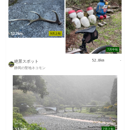
52.7km
9月上旬
52.8km
7月中旬
絶景スポット
52.8km
-
静岡の聖地ネコモン
53.3km
7月上旬