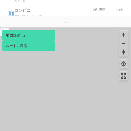
コンビニ
69.0km
52m
新静岡インター店
コンビニ
69.6km
-
▴
新静岡インター店
地図設定
▴
絶景スポット
70.0km
541m
ルートに戻る
ベース
▴
福田ヶ谷からの眺め
ログインすると、パーソナ
絶景スポット
70.3km
318m
ルマップも表示できるよう
福田ケ谷の茶畑
になります。
コンビニ
71.8km
-
コミュニティ
▾
静岡上伝馬店
コンビニ
72.1km
-
静岡上伝馬店
コンビニ
72.5km
-
静岡昭府町店
コンビニ
73.4km
67m