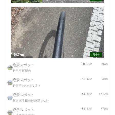
60.7km
7月中旬
絶景スポット
60.9km
294m
野田平展望台
絶景スポット
61.4km
240m
野田平のつづら折り
絶景スポット
64.4km
1712m
林道誕生日前(俵峰問屋線)
絶景スポット
64.6km
770m