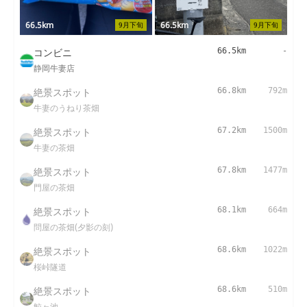
66.5km
66.5km
9月下旬
9月下旬
コンビニ
66.5km
-
静岡牛妻店
絶景スポット
66.8km
792m
牛妻のうねり茶畑
絶景スポット
67.2km
1500m
牛妻の茶畑
絶景スポット
67.8km
1477m
門屋の茶畑
絶景スポット
68.1km
664m
問屋の茶畑(夕影の刻)
絶景スポット
68.6km
1022m
桜峠隧道
絶景スポット
68.6km
510m
鯨ヶ池