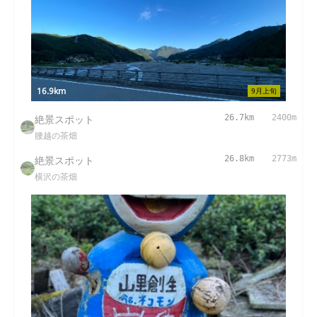
16.9km
9月上旬
絶景スポット
26.7km
2400m
腰越の茶畑
絶景スポット
26.8km
2773m
横沢の茶畑