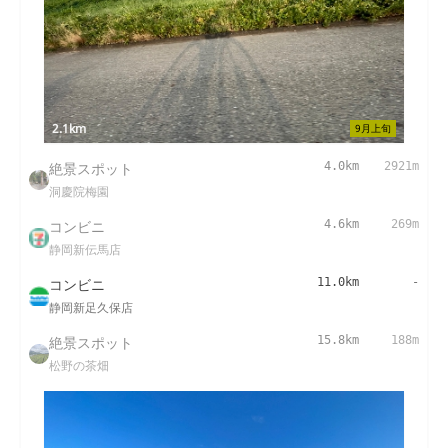
2.1km
9月上旬
絶景スポット
4.0km
2921m
洞慶院梅園
コンビニ
4.6km
269m
静岡新伝馬店
コンビニ
11.0km
-
静岡新足久保店
絶景スポット
15.8km
188m
松野の茶畑