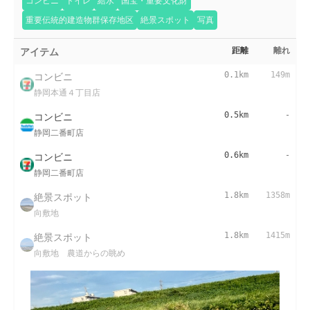
コンビニ
トイレ
給水
国宝・重要文化財
重要伝統的建造物群保存地区
絶景スポット
写真
アイテム
距離
離れ
コンビニ
0.1km
149m
静岡本通４丁目店
コンビニ
0.5km
-
静岡二番町店
コンビニ
0.6km
-
静岡二番町店
絶景スポット
1.8km
1358m
向敷地
絶景スポット
1.8km
1415m
向敷地 農道からの眺め