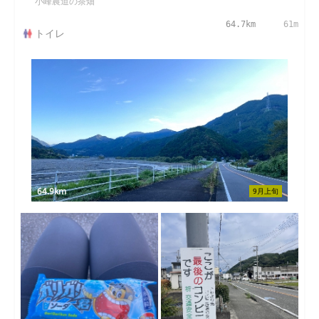
小峰農道の茶畑
64.7km
61m
トイレ
64.9km
9月上旬