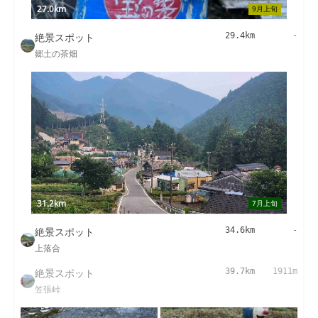
27.0km
9月上旬
絶景スポット
29.4km
-
郷土の茶畑
31.2km
7月上旬
絶景スポット
34.6km
-
上落合
絶景スポット
39.7km
1911m
笠張峠