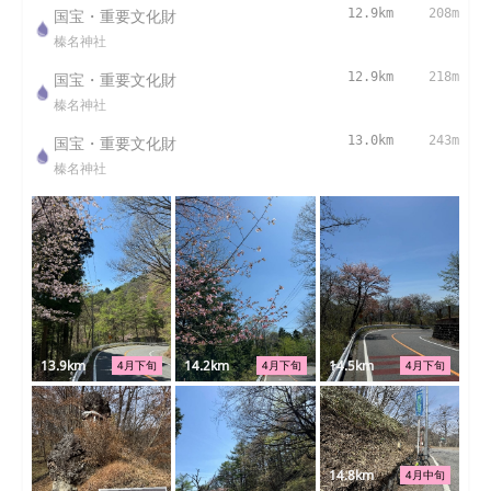
国宝・重要文化財
12.9km
208m
榛名神社
国宝・重要文化財
12.9km
218m
榛名神社
国宝・重要文化財
13.0km
243m
榛名神社
13.9km
14.2km
14.5km
4月下旬
4月下旬
4月下旬
14.8km
4月中旬