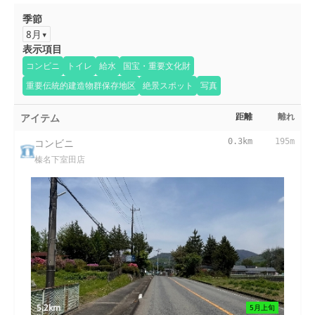
季節
8月
表示項目
コンビニ
トイレ
給水
国宝・重要文化財
重要伝統的建造物群保存地区
絶景スポット
写真
アイテム
距離
離れ
コンビニ
0.3km
195m
榛名下室田店
5.2km
5月上旬