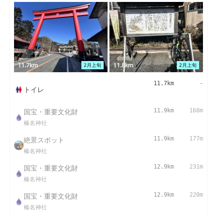
11.7km
11.8km
2月上旬
2月上旬
11.7km
-
トイレ
国宝・重要文化財
11.9km
168m
榛名神社
絶景スポット
11.9km
177m
榛名神社
国宝・重要文化財
12.9km
231m
榛名神社
国宝・重要文化財
12.9km
220m
榛名神社