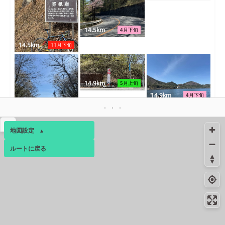
14.5km
4月下旬
14.5km
11月下旬
14.9km
5月上旬
14.9km
4月下旬
▴
地図設定
▴
14.9km
4月下旬
ルートに戻る
ベース
▴
ログインすると、パーソナ
ルマップも表示できるよう
14.9km
4月下旬
になります。
コミュニティ
▾
14.9km
15.1km
4月下旬
4月下旬