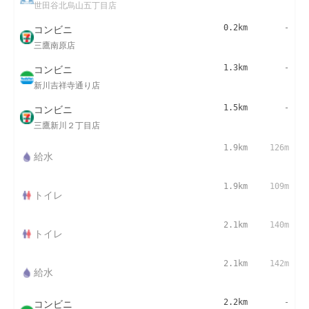
世田谷北烏山五丁目店
コンビニ
0.2km
-
三鷹南原店
コンビニ
1.3km
-
新川吉祥寺通り店
コンビニ
1.5km
-
三鷹新川２丁目店
1.9km
126m
給水
1.9km
109m
トイレ
2.1km
140m
トイレ
2.1km
142m
給水
コンビニ
2.2km
-