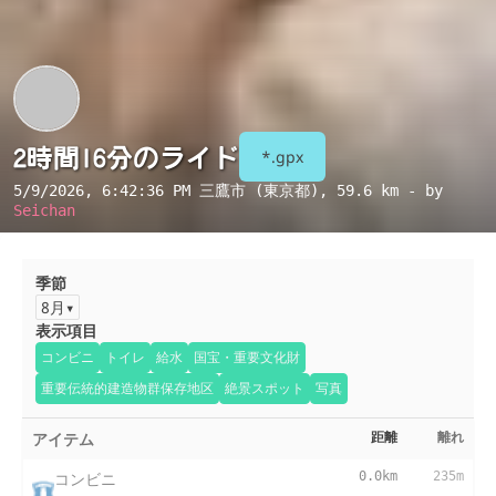
2時間16分のライド
*.gpx
5/9/2026, 6:42:36 PM
三鷹市 (東京都)
, 59.6 km - by
Seichan
季節
8月
表示項目
コンビニ
トイレ
給水
国宝・重要文化財
重要伝統的建造物群保存地区
絶景スポット
写真
アイテム
距離
離れ
コンビニ
0.0km
235m