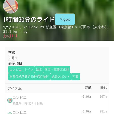
1時間30分のライド
*.gpx
5/9/2026, 2:06:52 PM
杉並区 (東京都) > 町田市 (東京都)
,
31.1 km - by
jyujiri
季節
8月
表示項目
コンビニ
トイレ
給水
国宝・重要文化財
重要伝統的建造物群保存地区
絶景スポット
写真
アイテム
距離
離れ
コンビニ
0.0km
167m
杉並高円寺北１丁目店
コンビニ
0.0km
281m