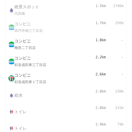
絶景スポット
1.5km
2746m
代田橋
コンビニ
1.7km
256m
高円寺南三丁目店
コンビニ
1.8km
-
梅里二丁目店
コンビニ
2.2km
-
杉並成田東三丁目店
コンビニ
2.6km
-
杉並成田東１丁目店
2.8km
230m
給水
2.8km
233m
トイレ
2.9km
79m
トイレ