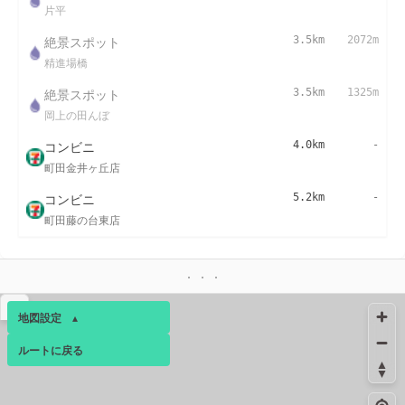
片平
絶景スポット
3.5km
2072m
精進場橋
絶景スポット
3.5km
1325m
岡上の田んぼ
コンビニ
4.0km
-
町田金井ヶ丘店
コンビニ
5.2km
-
町田藤の台東店
▴
地図設定
▴
ルートに戻る
ベース
▴
ログインすると、パーソナ