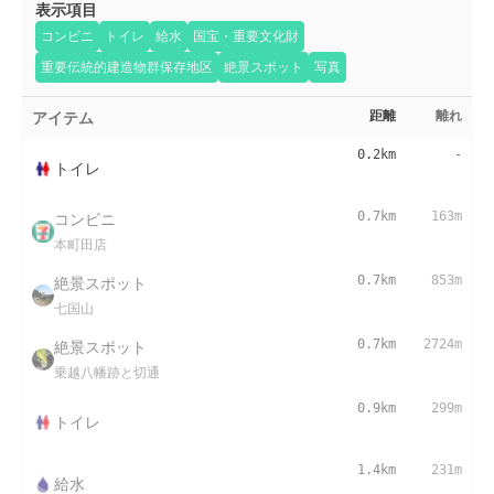
表示項目
コンビニ
トイレ
給水
国宝・重要文化財
重要伝統的建造物群保存地区
絶景スポット
写真
アイテム
距離
離れ
0.2km
-
トイレ
コンビニ
0.7km
163m
本町田店
絶景スポット
0.7km
853m
七国山
絶景スポット
0.7km
2724m
乗越八幡跡と切通
0.9km
299m
トイレ
1.4km
231m
給水