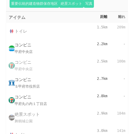
重要伝統的建造物群保存地区
絶景スポット
写真
アイテム
距離
離れ
1.5km
209m
トイレ
コンビニ
2.2km
-
甲府中央店
コンビニ
2.5km
100m
甲府中央店
コンビニ
2.7km
-
Ｓ甲府市役所店
コンビニ
2.8km
-
甲府丸の内１丁目店
絶景スポット
2.9km
184m
舞鶴城公園
3.0km
141m