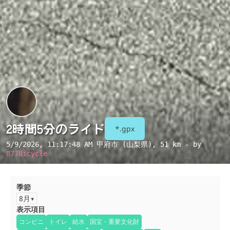
2時間5分のライド
*.gpx
5/9/2026, 11:17:48 AM
甲府市 (山梨県)
, 51 km - by
877Bicycle
季節
8月
表示項目
コンビニ
トイレ
給水
国宝・重要文化財