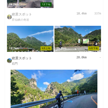
14.2km
7月下旬
絶景スポット
18.4km
337m
昇仙峡の奇岩
19.7km
19.8km
9月上旬
9月下旬
絶景スポット
20.0km
-
石門