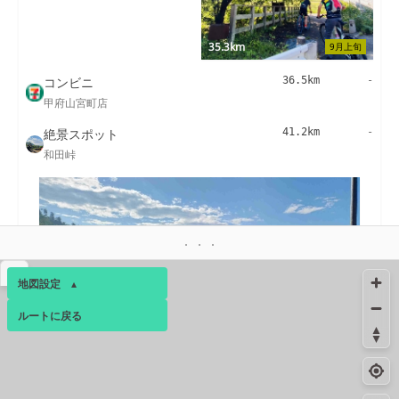
35.3km
9月上旬
コンビニ
36.5km
-
甲府山宮町店
絶景スポット
41.2km
-
和田峠
▴
地図設定
▴
ルートに戻る
ベース
▴
41.3km
9月中旬
ログインすると、パーソナ
ルマップも表示できるよう
コンビニ
44.3km
-
になります。
甲府北新店