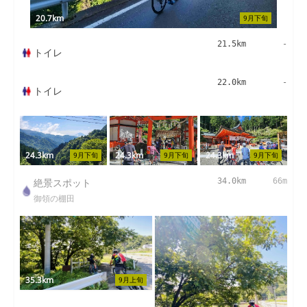
20.7km
9月下旬
21.5km
-
トイレ
22.0km
-
トイレ
24.3km
24.3km
24.3km
9月下旬
9月下旬
9月下旬
絶景スポット
34.0km
66m
御領の棚田
35.3km
9月上旬