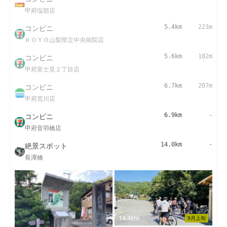
甲府塩部店
コンビニ
5.4km
223m
ＫＯＹＯ山梨県立中央病院店
コンビニ
5.6km
182m
甲府富士見２丁目店
コンビニ
6.7km
207m
甲府荒川店
コンビニ
6.9km
-
甲府音羽橋店
絶景スポット
14.0km
-
長潭橋
14.4km
9月上旬