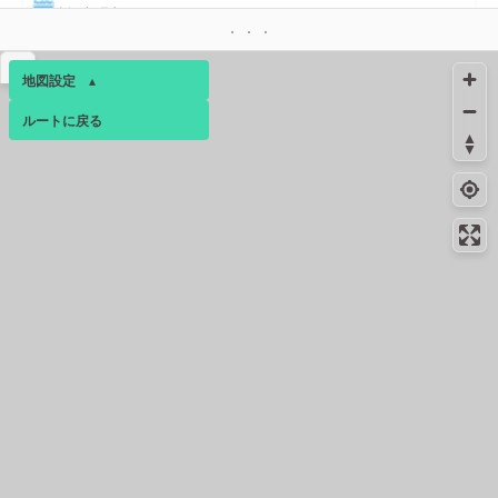
東観音町店
コンビニ
4.6km
-
▴
広島観音本町一丁目店
地図設定
▴
コンビニ
4.7km
-
ルートに戻る
ベース
▴
広島新観音橋店
ログインすると、パーソナ
4.8km
198m
トイレ
ルマップも表示できるよう
になります。
コンビニ
5.1km
295m
コミュニティ
▾
広島西川口町店
コンビニ
5.3km
125m
南観音一丁目店
コンビニ
6.0km
161m
広島観音新町１丁目店
コンビニ
7.1km
168m
広島観音新町店