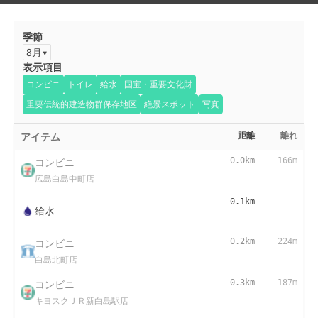
季節
8月
表示項目
コンビニ
トイレ
給水
国宝・重要文化財
重要伝統的建造物群保存地区
絶景スポット
写真
アイテム
距離
離れ
コンビニ
0.0km
166m
広島白島中町店
0.1km
-
給水
コンビニ
0.2km
224m
白島北町店
コンビニ
0.3km
187m
キヨスクＪＲ新白島駅店