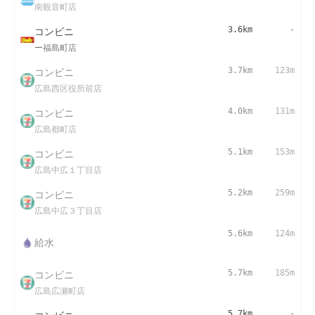
南観音町店
コンビニ
3.6km
-
ー福島町店
コンビニ
3.7km
123m
広島西区役所前店
コンビニ
4.0km
131m
広島都町店
コンビニ
5.1km
153m
広島中広１丁目店
コンビニ
5.2km
259m
広島中広３丁目店
5.6km
124m
給水
コンビニ
5.7km
185m
広島広瀬町店
5.7km
-