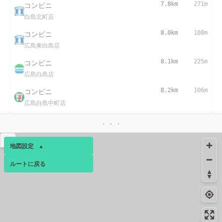
コンビニ
7.8km
271m
白島北町店
コンビニ
8.0km
108m
広島東白島店
コンビニ
8.1km
225m
広島白島店
コンビニ
8.2km
106m
広島白島中町店
8.3km
53m
給水
▴
地図設定
▴
ルートに戻る
ベース
▴
ログインすると、パーソナ
ルマップも表示できるよう
になります。