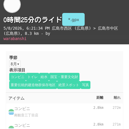
0時間25分のライド
*.gpx
5/8/2026, 6:21:34 PM
広島市西区 (広島県) > 広島市中区
(広島県)
, 8.3 km - by
warabanshi
季節
8月
表示項目
コンビニ
トイレ
給水
国宝・重要文化財
重要伝統的建造物群保存地区
絶景スポット
写真
アイテム
距離
離れ
コンビニ
2.8km
272m
南観音三丁目店
コンビニ
2.8km
271m