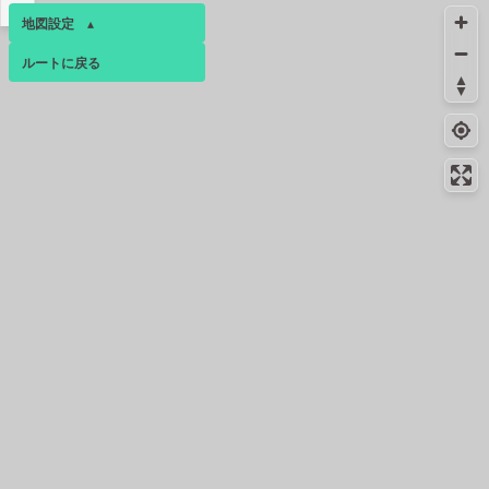
▴
地図設定
▴
ルートに戻る
ベース
▴
ログインすると、パーソナ
ルマップも表示できるよう
になります。
コミュニティ
▾