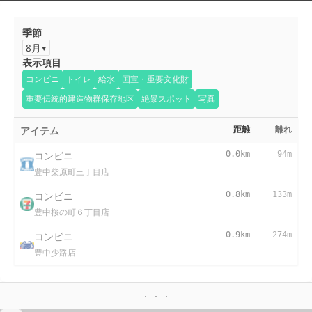
季節
8月
表示項目
コンビニ
トイレ
給水
国宝・重要文化財
重要伝統的建造物群保存地区
絶景スポット
写真
アイテム
距離
離れ
コンビニ
0.0km
94m
豊中柴原町三丁目店
コンビニ
0.8km
133m
豊中桜の町６丁目店
コンビニ
0.9km
274m
豊中少路店