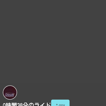
0時間38分のライド
*.gpx