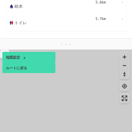
5.6km
-
給水
5.7km
-
トイレ
▴
地図設定
▴
ルートに戻る
ベース
▴
ログインすると、パーソナ
ルマップも表示できるよう
になります。
コミュニティ
▾