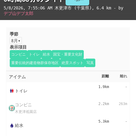
5/8/2026, 7:55:06 AM
木更津市 (千葉県)
, 6.4 km - by
デブ山デブ太郎
季節
8月
表示項目
コンビニ
トイレ
給水
国宝・重要文化財
重要伝統的建造物群保存地区
絶景スポット
写真
アイテム
距離
離れ
1.9km
-
トイレ
コンビニ
2.2km
263m
木更津祗園店
5.3km
-
給水