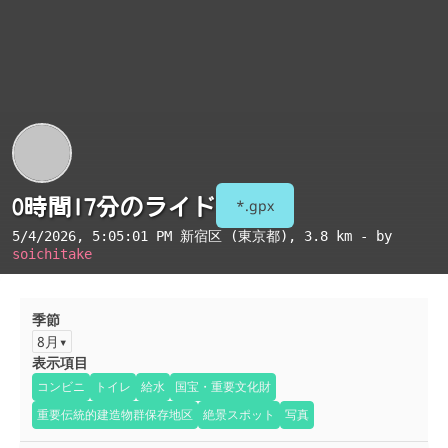
0時間17分のライド
*.gpx
5/4/2026, 5:05:01 PM
新宿区 (東京都)
, 3.8 km - by
soichitake
季節
8月
表示項目
コンビニ
トイレ
給水
国宝・重要文化財
重要伝統的建造物群保存地区
絶景スポット
写真