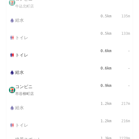
牛込北町店
0.5km
135m
給水
0.5km
133m
トイレ
0.6km
-
トイレ
0.6km
-
給水
コンビニ
0.9km
-
市谷柳町店
1.2km
217m
給水
1.2km
216m
トイレ
1.3km
2270m