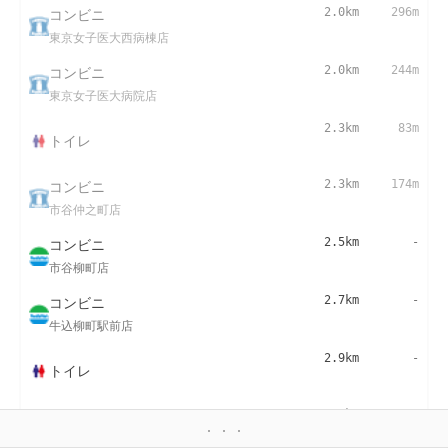
コンビニ
2.0km
296m
東京女子医大西病棟店
コンビニ
2.0km
244m
東京女子医大病院店
2.3km
83m
トイレ
コンビニ
2.3km
174m
市谷仲之町店
コンビニ
2.5km
-
市谷柳町店
コンビニ
2.7km
-
牛込柳町駅前店
2.9km
-
トイレ
3.0km
183m
給水