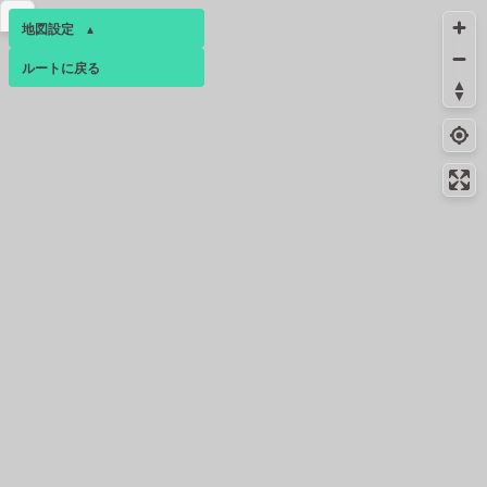
▴
3.0km
180m
地図設定
▴
給水
ルートに戻る
ベース
▴
コンビニ
3.0km
221m
新宿弁天町店
ログインすると、パーソナ
ルマップも表示できるよう
コンビニ
3.8km
275m
になります。
神楽坂駅北店
コミュニティ
▾
コンビニ
3.8km
264m
神楽坂上店
コンビニ
3.8km
88m
新宿神楽坂駅前店
3.8km
179m
トイレ
3.8km
91m
トイレ
3.8km
176m
給水