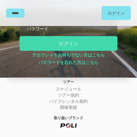
ログイン
メールアドレス
パスワード
ログイン
会社について
事業構想
アカウントをお持ちでない方はこちら
ニュース
パスワードを忘れた方はこちら
お問い合わせ
特定商取引法に基づく表記
ツアー
スケジュール
ツアー規約
バイクレンタル規約
開催実績
取り扱いブランド